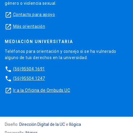
género o violencia sexual.
launch
Contacto para apoyo
launch
Más orientación
MEDIACIÓN UNIVERSITARIA
Teléfonos para orientación y consejo si se ha vulnerado
alguno de tus derechos en la universidad.
phone
(56)95504 1691
phone
(56)95504 1247
launch
Ir a la Oficina de Ombuds UC
Diseño:
Dirección Digital de la UC
e
Ilógica
Desarrollo:
Ilógica