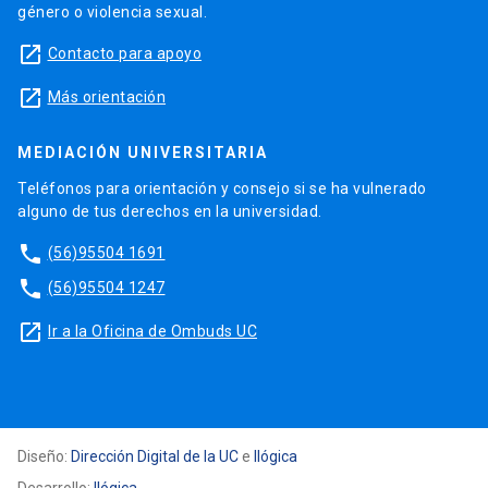
género o violencia sexual.
launch
Contacto para apoyo
launch
Más orientación
MEDIACIÓN UNIVERSITARIA
Teléfonos para orientación y consejo si se ha vulnerado
alguno de tus derechos en la universidad.
phone
(56)95504 1691
phone
(56)95504 1247
launch
Ir a la Oficina de Ombuds UC
Diseño:
Dirección Digital de la UC
e
Ilógica
Desarrollo:
Ilógica