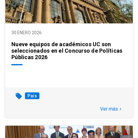
30 ENERO 2026
Nueve equipos de académicos UC son
seleccionados en el Concurso de Políticas
Públicas 2026
local_offer
País
Ver más
keyboard_arrow_right