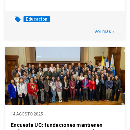
local_offer
Educación
Ver más
keyboard_arrow_right
14 AGOSTO 2025
Encuesta UC: fundaciones mantienen