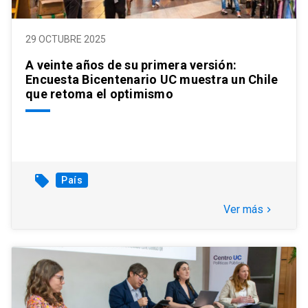
29 OCTUBRE 2025
A veinte años de su primera versión:
Encuesta Bicentenario UC muestra un Chile
que retoma el optimismo
local_offer
País
Ver más
keyboard_arrow_right