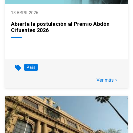
13 ABRIL 2026
Abierta la postulación al Premio Abdón
Cifuentes 2026
local_offer
País
Ver más
keyboard_arrow_right