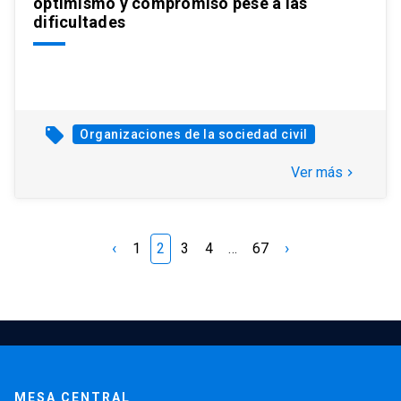
optimismo y compromiso pese a las
dificultades
local_offer
Organizaciones de la sociedad civil
Ver más
keyboard_arrow_right
‹
›
1
2
3
4
…
67
MESA CENTRAL