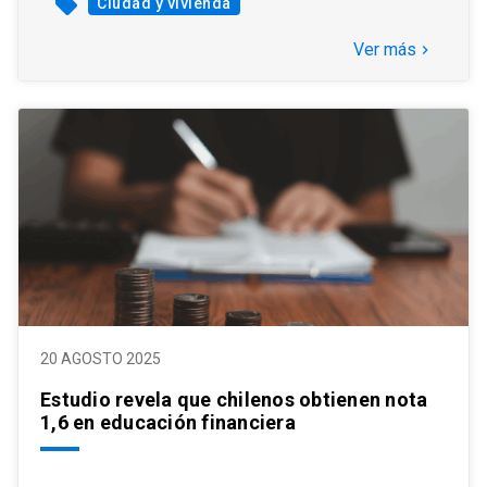
local_offer
Ciudad y vivienda
Ver más
keyboard_arrow_right
20 AGOSTO 2025
Estudio revela que chilenos obtienen nota
1,6 en educación financiera