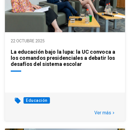
22 OCTUBRE 2025
La educación bajo la lupa: la UC convoca a
los comandos presidenciales a debatir los
desafíos del sistema escolar
local_offer
Educación
Ver más
keyboard_arrow_right