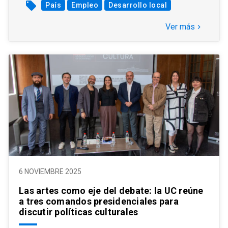
local_offer
País
Empleo
Desarrollo local
Ver más
keyboard_arrow_right
6 NOVIEMBRE 2025
Las artes como eje del debate: la UC reúne
a tres comandos presidenciales para
discutir políticas culturales