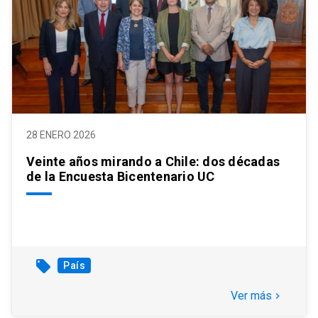
28 ENERO 2026
Veinte años mirando a Chile: dos décadas
de la Encuesta Bicentenario UC
local_offer
País
Ver más
keyboard_arrow_right