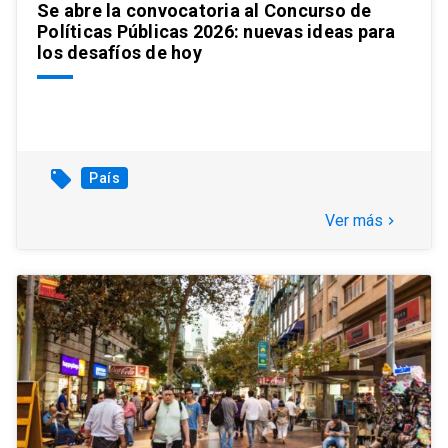
Se abre la convocatoria al Concurso de
Políticas Públicas 2026: nuevas ideas para
los desafíos de hoy
local_offer
País
Ver más
keyboard_arrow_right