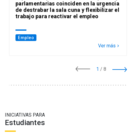
parlamentarias coinciden en la urgencia
de destrabar la sala cuna y flexibilizar el
trabajo para reactivar el empleo
Empleo
Ver más
keyboard_arrow_right
1
/
8
INICIATIVAS PARA
Estudiantes