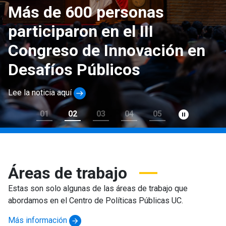
Más de 600 personas
participaron en el III
Congreso de Innovación en
Desafíos Públicos
Lee la noticia aquí
east
pause_circle_filled
01
02
03
04
05
Áreas de trabajo
Estas son solo algunas de las áreas de trabajo que
abordamos en el Centro de Políticas Públicas UC.
Más información
arrow_forward