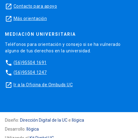
launch
Contacto para apoyo
launch
Más orientación
MEDIACIÓN UNIVERSITARIA
Teléfonos para orientación y consejo si se ha vulnerado
alguno de tus derechos en la universidad.
phone
(56)95504 1691
phone
(56)95504 1247
launch
Ir a la Oficina de Ombuds UC
Diseño:
Dirección Digital de la UC
e
Ilógica
Desarrollo:
Ilógica