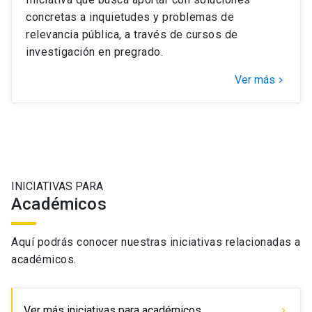
concretas a inquietudes y problemas de
relevancia pública, a través de cursos de
investigación en pregrado.
Ver más
keyboard_arrow_right
INICIATIVAS PARA
Académicos
Aquí podrás conocer nuestras iniciativas relacionadas a
académicos.
Ver más iniciativas para académicos
chevron_right