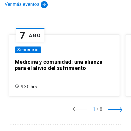
Ver más eventos
arrow_forward
7
AGO
Seminario
Medicina y comunidad: una alianza
para el alivio del sufrimiento
9:30 hrs.
1
/
8