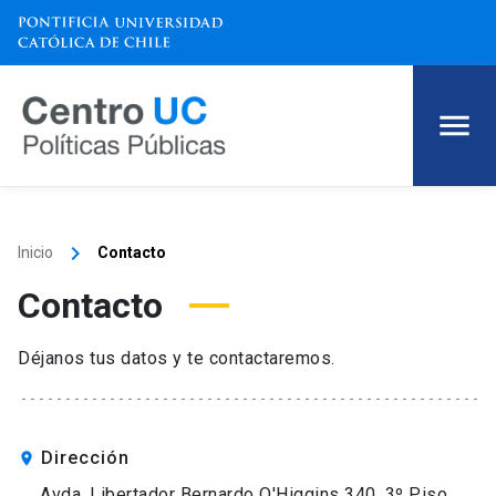
keyboard_arrow_right
Inicio
Contacto
Contacto
Déjanos tus datos y te contactaremos.
Dirección
location_on
Avda. Libertador Bernardo O'Higgins 340, 3º Piso,