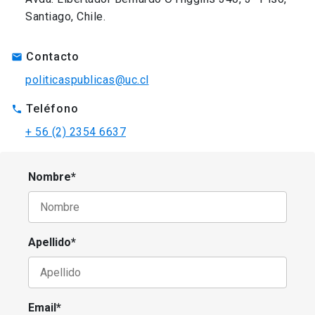
Santiago, Chile.
Contacto
mail
politicaspublicas@uc.cl
Teléfono
phone
+ 56 (2) 2354 6637
Nombre*
Apellido*
Email*