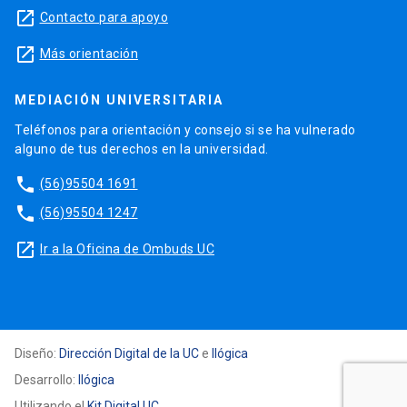
launch
Contacto para apoyo
launch
Más orientación
MEDIACIÓN UNIVERSITARIA
Teléfonos para orientación y consejo si se ha vulnerado
alguno de tus derechos en la universidad.
phone
(56)95504 1691
phone
(56)95504 1247
launch
Ir a la Oficina de Ombuds UC
Diseño:
Dirección Digital de la UC
e
Ilógica
Desarrollo:
Ilógica
Utilizando el
Kit Digital UC