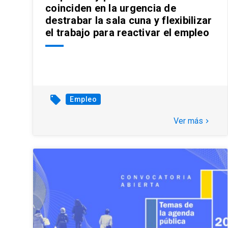
coinciden en la urgencia de
destrabar la sala cuna y flexibilizar
el trabajo para reactivar el empleo
local_offer
Empleo
Ver más
keyboard_arrow_right