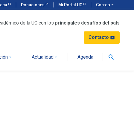
teca
Donaciones
Mi Portal UC
Correo
arrow_drop_down
cadémico de la UC con los
principales desafíos del país
Contacto
mail
search
ción
Actualidad
Agenda
arrow_drop_down
arrow_drop_down