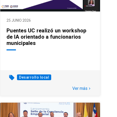
25 JUNIO 2026
Puentes UC realizó un workshop
de IA orientado a funcionarios
municipales
local_offer
Desarrollo local
Ver más
keyboard_arrow_right