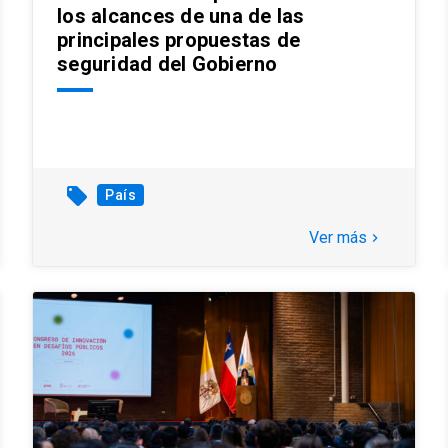
los alcances de una de las
principales propuestas de
seguridad del Gobierno
local_offer
País
Ver más
keyboard_arrow_right