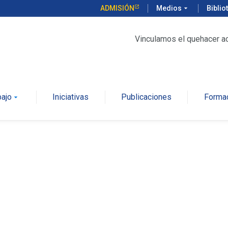
ADMISIÓN
Medios
arrow_drop_down
Biblio
Vinculamos el quehacer a
bajo
Iniciativas
Publicaciones
Forma
arrow_drop_down