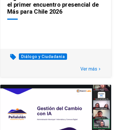
el primer encuentro presencial de
Más para Chile 2026
local_offer
Diálogo y Ciudadanía
Ver más
keyboard_arrow_right