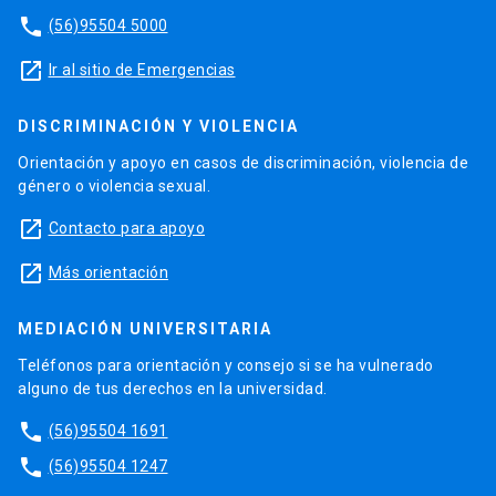
phone
(56)95504 5000
launch
Ir al sitio de Emergencias
DISCRIMINACIÓN Y VIOLENCIA
Orientación y apoyo en casos de discriminación, violencia de
género o violencia sexual.
launch
Contacto para apoyo
launch
Más orientación
MEDIACIÓN UNIVERSITARIA
Teléfonos para orientación y consejo si se ha vulnerado
alguno de tus derechos en la universidad.
phone
(56)95504 1691
phone
(56)95504 1247