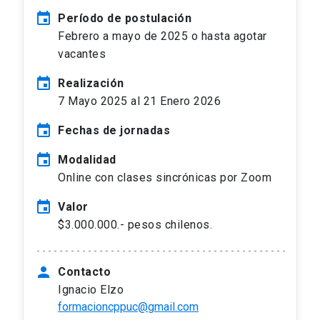
event
Período de postulación
Febrero a mayo de 2025 o hasta agotar
vacantes
event
Realización
7 Mayo 2025 al 21 Enero 2026
event
Fechas de jornadas
event
Modalidad
Online con clases sincrónicas por Zoom
event
Valor
$3.000.000.- pesos chilenos.
person
Contacto
Ignacio Elzo
formacioncppuc@gmail.com