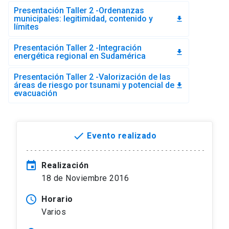
Presentación Taller 2 -Ordenanzas
municipales: legitimidad, contenido y
file_download
límites
Presentación Taller 2 -Integración
file_download
energética regional en Sudamérica
Presentación Taller 2 -Valorización de las
áreas de riesgo por tsunami y potencial de
file_download
evacuación
done
Evento realizado
event
Realización
18 de Noviembre 2016
access_time
Horario
Varios