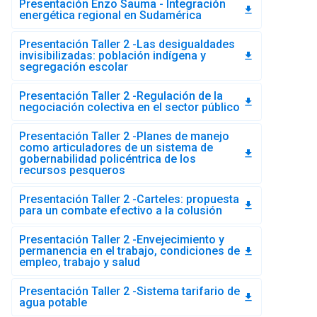
Presentación Enzo Sauma - Integración
file_download
energética regional en Sudamérica
Presentación Taller 2 -Las desigualdades
invisibilizadas: población indígena y
file_download
segregación escolar
Presentación Taller 2 -Regulación de la
file_download
negociación colectiva en el sector público
Presentación Taller 2 -Planes de manejo
como articuladores de un sistema de
file_download
gobernabilidad policéntrica de los
recursos pesqueros
Presentación Taller 2 -Carteles: propuesta
file_download
para un combate efectivo a la colusión
Presentación Taller 2 -Envejecimiento y
permanencia en el trabajo, condiciones de
file_download
empleo, trabajo y salud
Presentación Taller 2 -Sistema tarifario de
file_download
agua potable