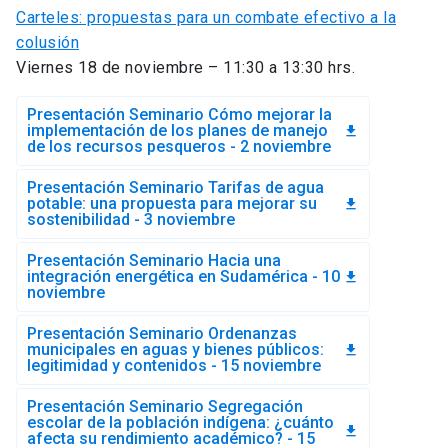
Carteles: propuestas para un combate efectivo a la
colusión
Viernes 18 de noviembre – 11:30 a 13:30 hrs.
Presentación Seminario Cómo mejorar la
implementación de los planes de manejo
file_download
de los recursos pesqueros - 2 noviembre
Presentación Seminario Tarifas de agua
potable: una propuesta para mejorar su
file_download
sostenibilidad - 3 noviembre
Presentación Seminario Hacia una
integración energética en Sudamérica - 10
file_download
noviembre
Presentación Seminario Ordenanzas
municipales en aguas y bienes públicos:
file_download
legitimidad y contenidos - 15 noviembre
Presentación Seminario Segregación
escolar de la población indígena: ¿cuánto
file_download
afecta su rendimiento académico? - 15