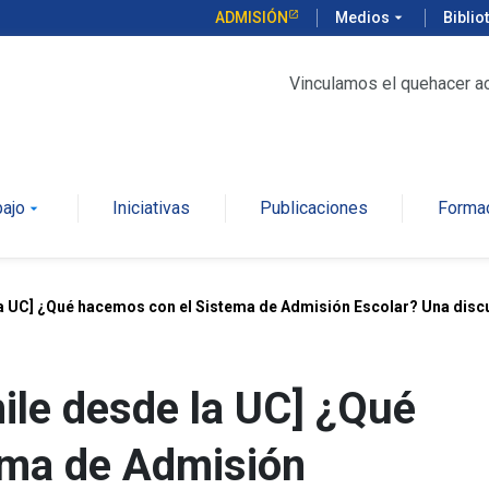
ADMISIÓN
Medios
arrow_drop_down
Biblio
Vinculamos el quehacer a
bajo
Iniciativas
Publicaciones
Forma
arrow_drop_down
la UC] ¿Qué hacemos con el Sistema de Admisión Escolar? Una disc
ile desde la UC] ¿Qué
ema de Admisión