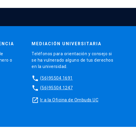
ENCIA
MEDIACIÓN UNIVERSITARIA
de
Teléfonos para orientación y consejo si
énero o
se ha vulnerado alguno de tus derechos
en la universidad.
phone
(56)95504 1691
phone
(56)95504 1247
launch
Ir a la Oficina de Ombuds UC