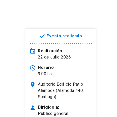
done
Evento realizado
event
Realización
22 de Julio 2026
access_time
Horario
9:00 hrs.
location_on
Auditorio Edificio Patio
Alameda (Alameda 440,
Santiago)
person
Dirigido a:
Público general