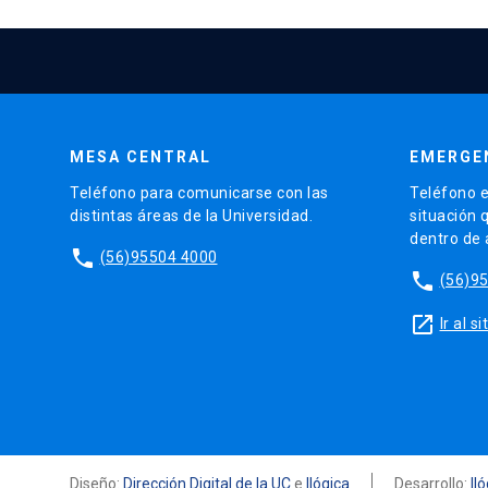
MESA CENTRAL
EMERGE
Teléfono para comunicarse con las
Teléfono e
distintas áreas de la Universidad.
situación 
dentro de
phone
(56)95504 4000
phone
(56)9
launch
Ir al 
Diseño:
Dirección Digital de la UC
e
Ilógica
Desarrollo:
Il