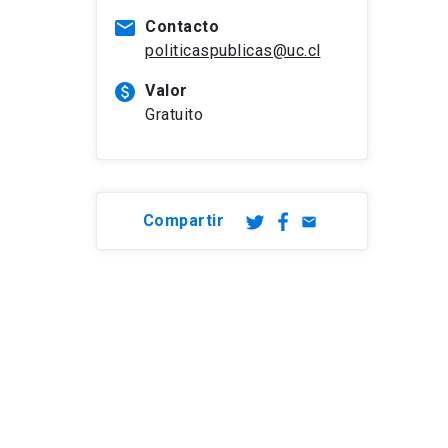
mail
Contacto
politicaspublicas@uc.cl
paid
Valor
Gratuito
Compartir
email