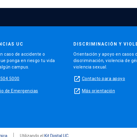
NCIAS UC
DISCRIMINACIÓN Y VIOL
n caso de accidente o
Orientación y apoyo en casos 
que ponga en riesgo tu vida
discriminación, violencia de g
 algún campus.
violencia sexual.
launch
5504 5000
Contacto para apoyo
launch
sitio de Emergencias
Más orientación
ógica
Utilizando el
Kit Digital UC