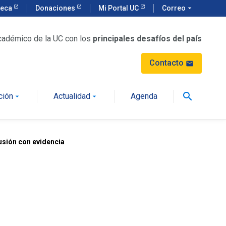
teca
Donaciones
Mi Portal UC
Correo
arrow_drop_down
cadémico de la UC con los
principales desafíos del país
Contacto
mail
search
ción
Actualidad
Agenda
arrow_drop_down
arrow_drop_down
usión con evidencia