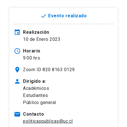
done
Evento realizado
event
Realización
10 de Enero 2023
access_time
Horario
9:00 hrs.
location_on
Zoom ID 820 8163 0129
person
Dirigido a:
Académicos
Estudiantes
Público general
mail
Contacto
politicaspublicas@uc.cl