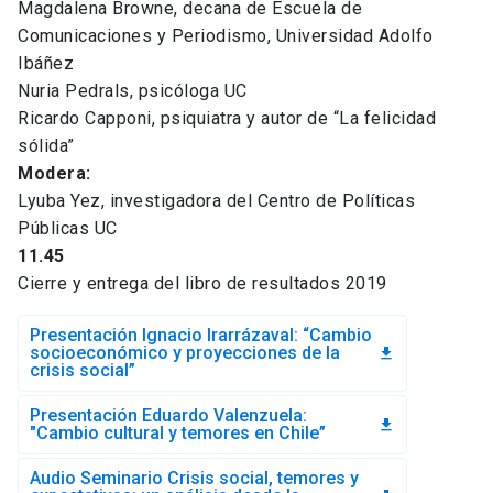
Magdalena Browne, decana de Escuela de
Comunicaciones y Periodismo, Universidad Adolfo
Ibáñez
Nuria Pedrals, psicóloga UC
Ricardo Capponi, psiquiatra y autor de “La felicidad
sólida”
Modera:
Lyuba Yez, investigadora del Centro de Políticas
Públicas UC
11.45
Cierre y entrega del libro de resultados 2019
Presentación Ignacio Irarrázaval: “Cambio
socioeconómico y proyecciones de la
file_download
crisis social”
Presentación Eduardo Valenzuela:
file_download
"Cambio cultural y temores en Chile”
Audio Seminario Crisis social, temores y