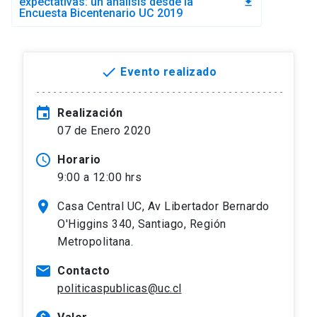
expectativas: un análisis desde la
file_download
Encuesta Bicentenario UC 2019
done
Evento realizado
event
Realización
07 de Enero 2020
access_time
Horario
9:00 a 12:00 hrs
location_on
Casa Central UC, Av Libertador Bernardo
O'Higgins 340, Santiago, Región
Metropolitana.
mail
Contacto
politicaspublicas@uc.cl