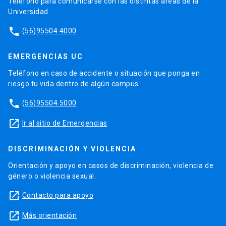
Teléfono para comunicarse con las distintas áreas de la
Universidad.
phone
(56)95504 4000
EMERGENCIAS UC
Teléfono en caso de accidente o situación que ponga en
riesgo tu vida dentro de algún campus.
phone
(56)95504 5000
launch
Ir al sitio de Emergencias
DISCRIMINACIÓN Y VIOLENCIA
Orientación y apoyo en casos de discriminación, violencia de
género o violencia sexual.
launch
Contacto para apoyo
launch
Más orientación