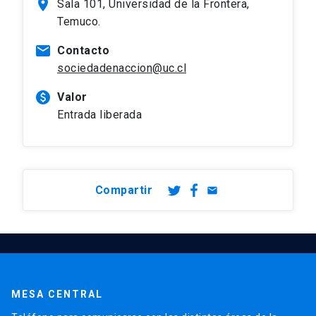
location_on
Sala 101, Universidad de la Frontera,
Temuco.
mail
Contacto
sociedadenaccion@uc.cl
paid
Valor
Entrada liberada
Compartir
email
MESA CENTRAL