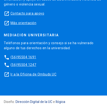
género o violencia sexual.
launch
Contacto para apoyo
launch
Más orientación
MEDIACIÓN UNIVERSITARIA
Teléfonos para orientación y consejo si se ha vulnerado
alguno de tus derechos en la universidad.
phone
(56)95504 1691
phone
(56)95504 1247
launch
Ir a la Oficina de Ombuds UC
Diseño:
Dirección Digital de la UC
e
Ilógica