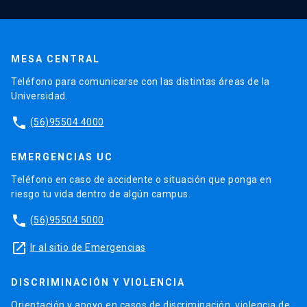
MESA CENTRAL
Teléfono para comunicarse con las distintas áreas de la
Universidad.
phone
(56)95504 4000
EMERGENCIAS UC
Teléfono en caso de accidente o situación que ponga en
riesgo tu vida dentro de algún campus.
phone
(56)95504 5000
launch
Ir al sitio de Emergencias
DISCRIMINACIÓN Y VIOLENCIA
Orientación y apoyo en casos de discriminación, violencia de