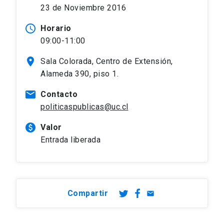
23 de Noviembre 2016
access_time
Horario
09:00-11:00
location_on
Sala Colorada, Centro de Extensión,
Alameda 390, piso 1.
mail
Contacto
politicaspublicas@uc.cl
paid
Valor
Entrada liberada
Compartir
email