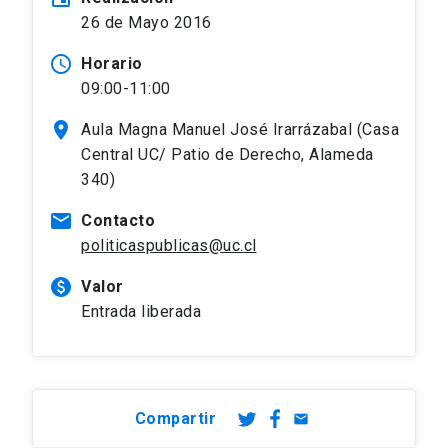
26 de Mayo 2016
access_time
Horario
09:00-11:00
location_on
Aula Magna Manuel José Irarrázabal (Casa
Central UC/ Patio de Derecho, Alameda
340)
mail
Contacto
politicaspublicas@uc.cl
paid
Valor
Entrada liberada
Compartir
email