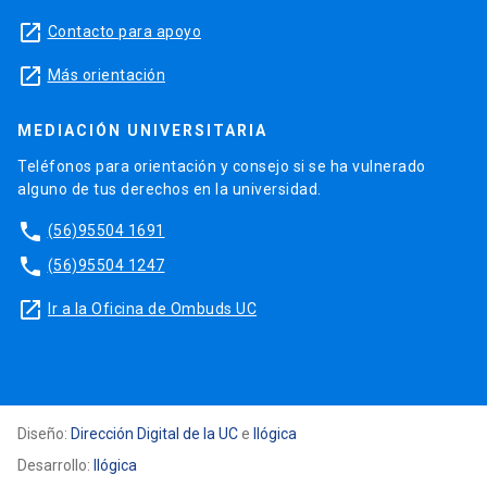
launch
Contacto para apoyo
launch
Más orientación
MEDIACIÓN UNIVERSITARIA
Teléfonos para orientación y consejo si se ha vulnerado
alguno de tus derechos en la universidad.
phone
(56)95504 1691
phone
(56)95504 1247
launch
Ir a la Oficina de Ombuds UC
Diseño:
Dirección Digital de la UC
e
Ilógica
Desarrollo:
Ilógica