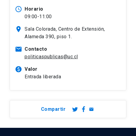
access_time
Horario
09:00-11:00
location_on
Sala Colorada, Centro de Extensión,
Alameda 390, piso 1.
mail
Contacto
politicaspublicas@uc.cl
paid
Valor
Entrada liberada
Compartir
email