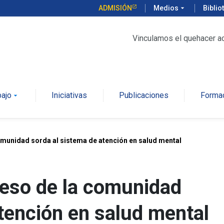
ADMISIÓN
Medios
arrow_drop_down
Biblio
Vinculamos el quehacer a
bajo
Iniciativas
Publicaciones
Forma
arrow_drop_down
omunidad sorda al sistema de atención en salud mental
ceso de la comunidad
tención en salud mental