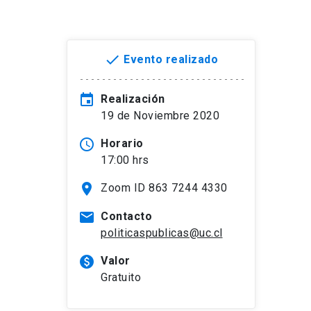
done
Evento realizado
event
Realización
19 de Noviembre 2020
access_time
Horario
17:00 hrs
location_on
Zoom ID 863 7244 4330
mail
Contacto
politicaspublicas@uc.cl
paid
Valor
Gratuito