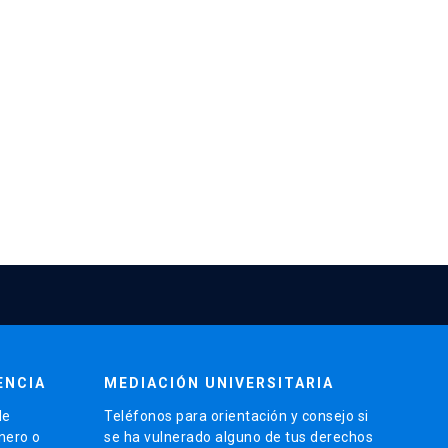
ENCIA
MEDIACIÓN UNIVERSITARIA
de
Teléfonos para orientación y consejo si
énero o
se ha vulnerado alguno de tus derechos