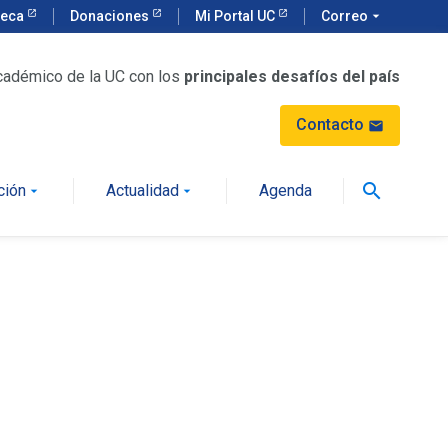
teca
Donaciones
Mi Portal UC
Correo
arrow_drop_down
cadémico de la UC con los
principales desafíos del país
Contacto
mail
search
ción
Actualidad
Agenda
arrow_drop_down
arrow_drop_down