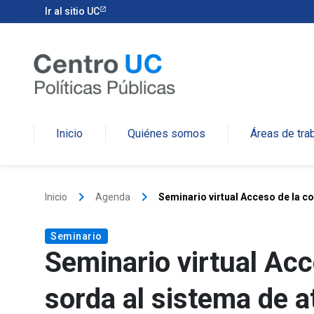
Ir al sitio UC
Inicio
Quiénes somos
Áreas de tra
keyboard_arrow_right
keyboard_arrow_right
Inicio
Agenda
Seminario virtual Acceso de la c
Seminario
Seminario virtual Ac
sorda al sistema de a