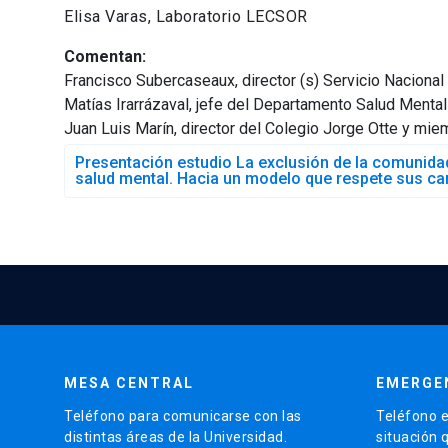
Elisa Varas, Laboratorio LECSOR
Comentan:
Francisco Subercaseaux, director (s) Servicio Nacional
Matías Irarrázaval, jefe del Departamento Salud Mental
Juan Luis Marín, director del Colegio Jorge Otte y miem
Presentación estudio La exclusión de la comunida
salud mental. Hacia un modelo que respete sus cara
MESA CENTRAL
EMERGE
Teléfono para comunicarse con las
Teléfono e
distintas áreas de la Universidad.
situación 