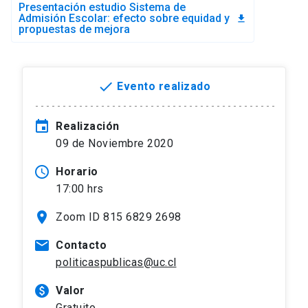
Presentación estudio Sistema de
Admisión Escolar: efecto sobre equidad y
file_download
propuestas de mejora
done
Evento realizado
event
Realización
09 de Noviembre 2020
access_time
Horario
17:00 hrs
location_on
Zoom ID 815 6829 2698
mail
Contacto
politicaspublicas@uc.cl
paid
Valor
Gratuito