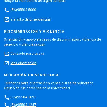
riesgo tu vida dentro de algún campus.
phone
(56)95504 5000
launch
Ir al sitio de Emergencias
DISCRIMINACIÓN Y VIOLENCIA
Orientación y apoyo en casos de discriminación, violencia de
género o violencia sexual.
launch
Contacto para apoyo
launch
Más orientación
MEDIACIÓN UNIVERSITARIA
Teléfonos para orientación y consejo si se ha vulnerado
alguno de tus derechos en la universidad.
phone
(56)95504 1691
phone
(56)95504 1247