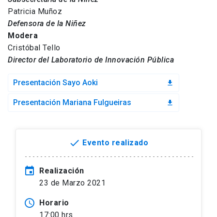
Patricia Muñoz
Defensora de la Niñez
Modera
Cristóbal Tello
Director del Laboratorio de Innovación Pública
Presentación Sayo Aoki
file_download
Presentación Mariana Fulgueiras
file_download
done
Evento realizado
event
Realización
23 de Marzo 2021
access_time
Horario
17:00 hrs