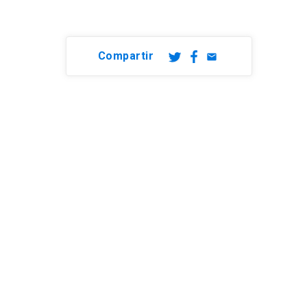
Compartir
email