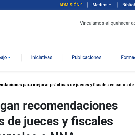
ADMISIÓN
Medios
arrow_drop_down
Biblio
Vinculamos el quehacer a
bajo
Iniciativas
Publicaciones
Forma
arrow_drop_down
aciones para mejorar prácticas de jueces y fiscales en casos de 
egan recomendaciones
s de jueces y fiscales