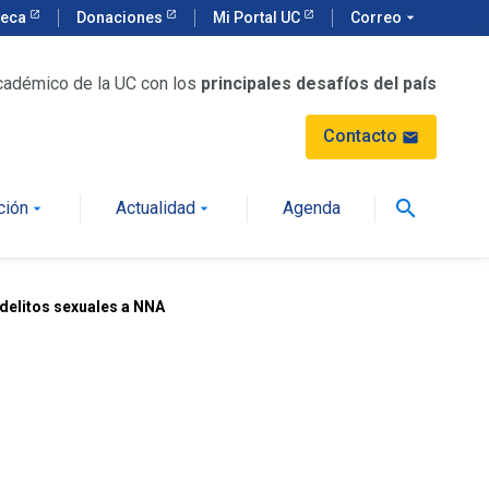
teca
Donaciones
Mi Portal UC
Correo
arrow_drop_down
cadémico de la UC con los
principales desafíos del país
Contacto
mail
search
ción
Actualidad
Agenda
arrow_drop_down
arrow_drop_down
delitos sexuales a NNA