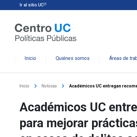
Ir al sitio UC
Inicio
Quiénes somos
Áreas de tra
keyboard_arrow_right
keyboard_arrow_right
Inicio
Noticias
Académicos UC entregan recomend
Académicos UC entr
para mejorar práctica