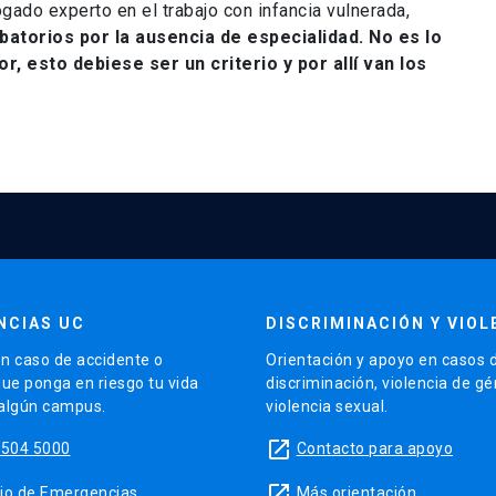
ado experto en el trabajo con infancia vulnerada,
batorios por la ausencia de especialidad. No es lo
, esto debiese ser un criterio y por allí van los
NCIAS UC
DISCRIMINACIÓN Y VIOL
n caso de accidente o
Orientación y apoyo en casos 
que ponga en riesgo tu vida
discriminación, violencia de g
 algún campus.
violencia sexual.
launch
5504 5000
Contacto para apoyo
launch
sitio de Emergencias
Más orientación