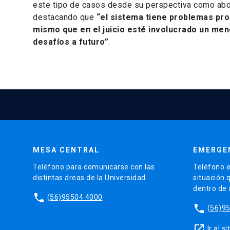
este tipo de casos desde su perspectiva como abog
destacando que
“el sistema tiene problemas pro
mismo que en el juicio esté involucrado un menor
desafíos a futuro”
.
MESA CENTRAL
EMERGE
Teléfono para comunicarse con las
Teléfono e
distintas áreas de la Universidad.
situación 
dentro de
phone
(56)95504 4000
phone
(56)9
launch
Ir al 