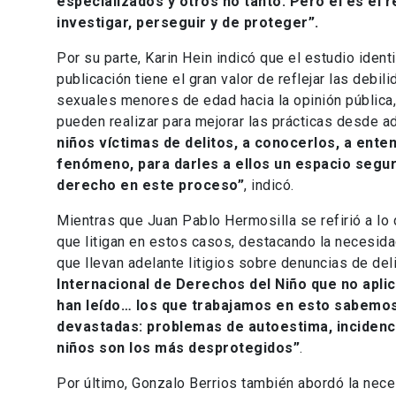
especializados y otros no tanto. Pero él es el 
investigar, perseguir y de proteger”.
Por su parte, Karin Hein indicó que el estudio iden
publicación tiene el gran valor de reflejar las debi
sexuales menores de edad hacia la opinión pública,
pueden realizar para mejorar las prácticas desde a
niños víctimas de delitos, a conocerlos, a ente
fenómeno, para darles a ellos un espacio segu
derecho en este proceso”
, indicó.
Mientras que Juan Pablo Hermosilla se refirió a l
que litigan en estos casos, destacando la necesidad
que llevan adelante litigios sobre denuncias de de
Internacional de Derechos del Niño que no aplic
han leído… los que trabajamos en esto sabemos 
devastadas: problemas de autoestima, incidenci
niños son los más desprotegidos”
.
Por último, Gonzalo Berrios también abordó la nece