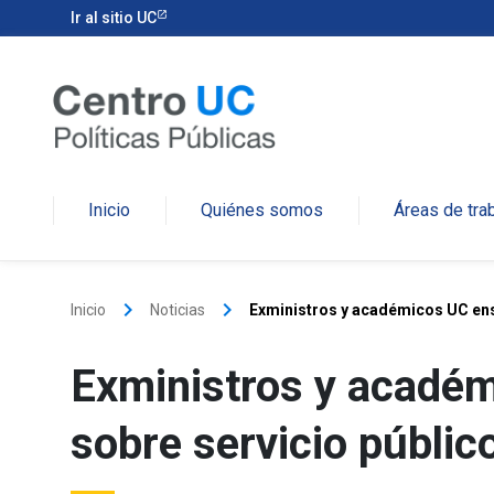
Ir al sitio UC
Inicio
Quiénes somos
Áreas de tra
keyboard_arrow_right
keyboard_arrow_right
Inicio
Noticias
Exministros y académicos UC ens
Exministros y acadé
sobre servicio públic