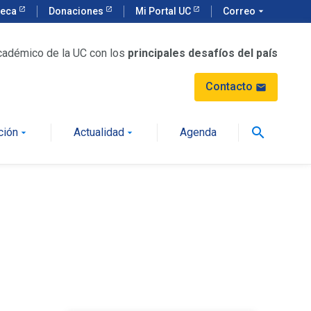
teca
Donaciones
Mi Portal UC
Correo
arrow_drop_down
cadémico de la UC con los
principales desafíos del país
Contacto
mail
search
ción
Actualidad
Agenda
arrow_drop_down
arrow_drop_down