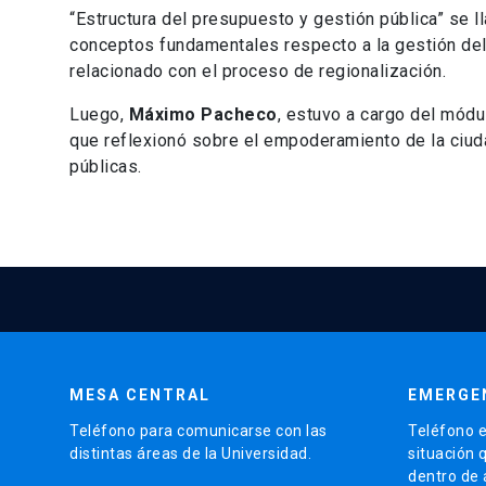
“Estructura del presupuesto y gestión pública” se 
conceptos fundamentales respecto a la gestión del 
relacionado con el proceso de regionalización.
Luego,
Máximo Pacheco
, estuvo a cargo del módu
que reflexionó sobre el empoderamiento de la ciuda
públicas.
MESA CENTRAL
EMERGE
Teléfono para comunicarse con las
Teléfono e
distintas áreas de la Universidad.
situación 
dentro de