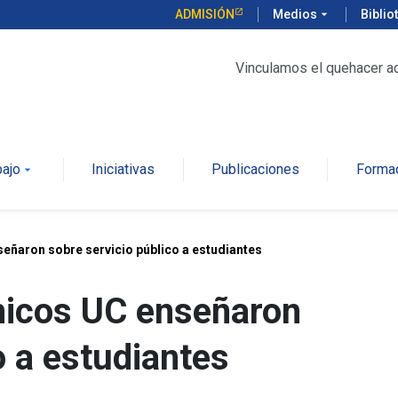
ADMISIÓN
Medios
arrow_drop_down
Biblio
Vinculamos el quehacer a
bajo
Iniciativas
Publicaciones
Forma
arrow_drop_down
eñaron sobre servicio público a estudiantes
micos UC enseñaron
o a estudiantes