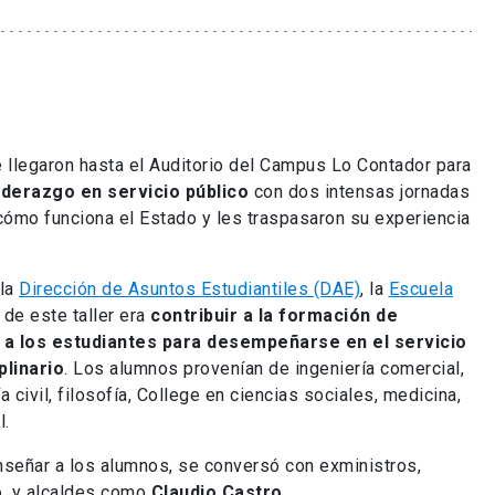
e llegaron hasta el Auditorio del Campus Lo Contador para
liderazgo en servicio público
con dos intensas jornadas
cómo funciona el Estado y les traspasaron su experiencia
 la
Dirección de Asuntos Estudiantiles (DAE)
, la
Escuela
o de este taller era
contribuir a la formación de
a los estudiantes para desempeñarse en el servicio
plinario
. Los alumnos provenían de ingeniería comercial,
a civil, filosofía, College en ciencias sociales, medicina,
l.
nseñar a los alumnos, se conversó con exministros,
o
, y alcaldes como
Claudio Castro
.