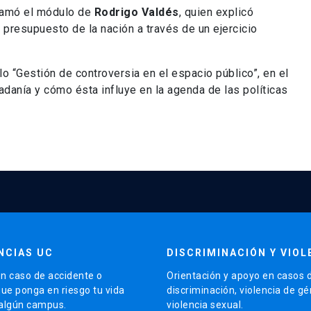
llamó el módulo de
Rodrigo Valdés
, quien explicó
presupuesto de la nación a través de un ejercicio
lo “Gestión de controversia en el espacio público”, en el
danía y cómo ésta influye en la agenda de las políticas
NCIAS UC
DISCRIMINACIÓN Y VIOL
n caso de accidente o
Orientación y apoyo en casos 
que ponga en riesgo tu vida
discriminación, violencia de g
 algún campus.
violencia sexual.