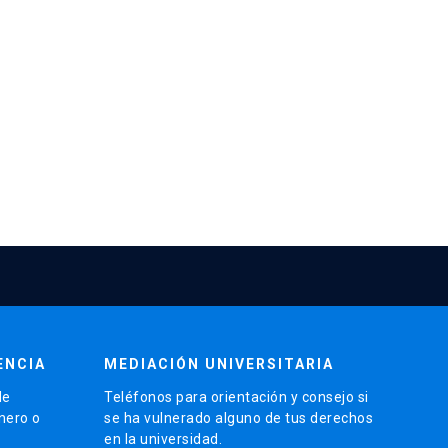
ENCIA
MEDIACIÓN UNIVERSITARIA
de
Teléfonos para orientación y consejo si
énero o
se ha vulnerado alguno de tus derechos
en la universidad.