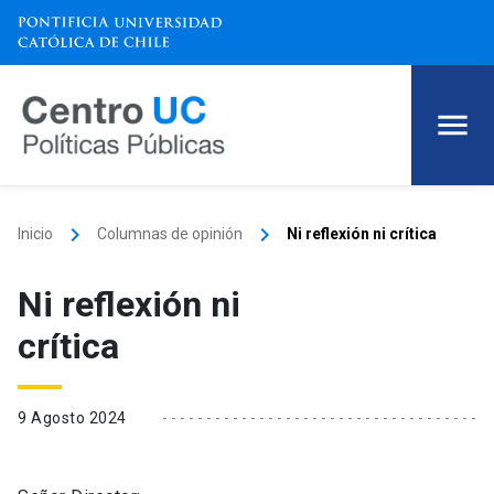
keyboard_arrow_right
keyboard_arrow_right
Inicio
Columnas de opinión
Ni reflexión ni crítica
Ni reflexión ni
crítica
9 Agosto 2024