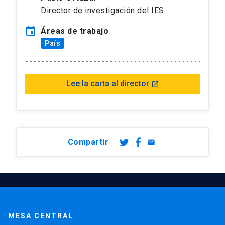
Director de investigación del IES
event
Áreas de trabajo
País
Lee la carta al director
launch
Compartir
email
MESA CENTRAL