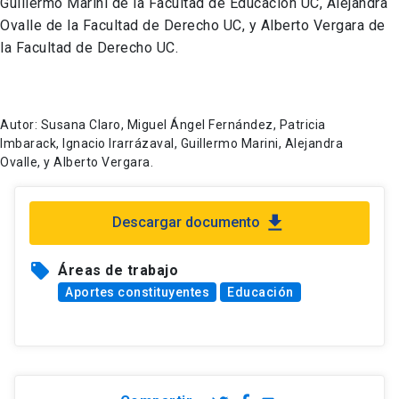
Guillermo Marini de la Facultad de Educación UC, Alejandra
Ovalle de la Facultad de Derecho UC, y Alberto Vergara de
la Facultad de Derecho UC.
Autor: Susana Claro, Miguel Ángel Fernández, Patricia
Imbarack, Ignacio Irarrázaval, Guillermo Marini, Alejandra
Ovalle, y Alberto Vergara.
file_download
Descargar documento
local_offer
Áreas de trabajo
Aportes constituyentes
Educación