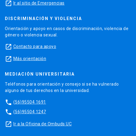
launch
Ir al sitio de Emergencias
DISCRIMINACIÓN Y VIOLENCIA
Orientación y apoyo en casos de discriminación, violencia de
género o violencia sexual.
launch
Contacto para apoyo
launch
Más orientación
MEDIACIÓN UNIVERSITARIA
Teléfonos para orientación y consejo si se ha vulnerado
alguno de tus derechos en la universidad.
phone
(56)95504 1691
phone
(56)95504 1247
launch
Ir a la Oficina de Ombuds UC