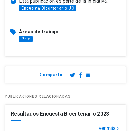
local_library
Esta publicación es parte de la iniciativa:
Encuesta Bicentenario UC
local_offer
Áreas de trabajo
País
Compartir
email
PUBLICACIONES RELACIONADAS
Resultados Encuesta Bicentenario 2023
Ver más
keyboard_arrow_right