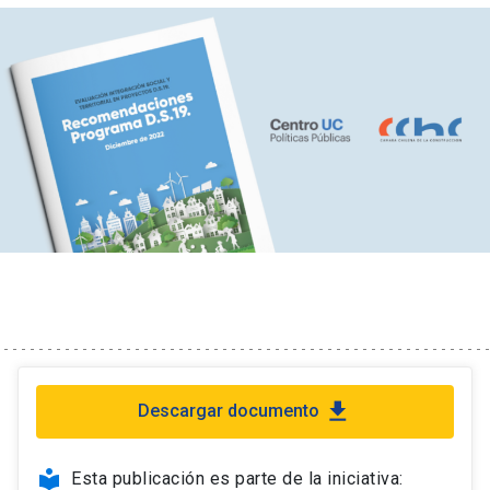
file_download
Descargar documento
local_library
Esta publicación es parte de la iniciativa: