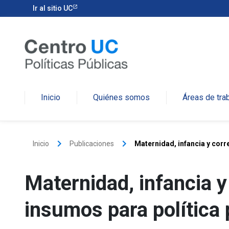
Ir al sitio UC
Inicio
Quiénes somos
Áreas de tra
keyboard_arrow_right
keyboard_arrow_right
Inicio
Publicaciones
Maternidad, infancia y corr
Maternidad, infancia y
insumos para política 