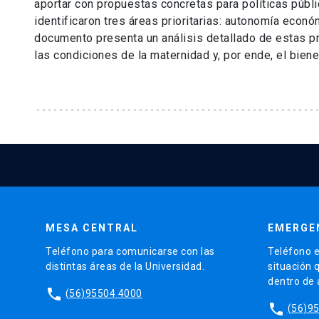
aportar con propuestas concretas para políticas públi
identificaron tres áreas prioritarias: autonomía econó
documento presenta un análisis detallado de estas pr
las condiciones de la maternidad y, por ende, el biene
MESA CENTRAL
EMERGE
Teléfono para comunicarse con las
Teléfono e
distintas áreas de la Universidad.
situación 
dentro de
phone
(56)95504 4000
phone
(56)9