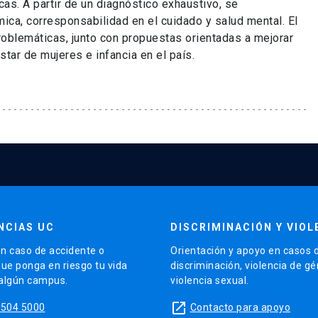
cas. A partir de un diagnóstico exhaustivo, se
mica, corresponsabilidad en el cuidado y salud mental. El
oblemáticas, junto con propuestas orientadas a mejorar
star de mujeres e infancia en el país.
NCIAS UC
DISCRIMINACIÓN Y VIOL
n caso de accidente o
Orientación y apoyo en casos 
que ponga en riesgo tu vida
discriminación, violencia de g
 algún campus.
violencia sexual.
launch
5504 5000
Contacto para apoyo