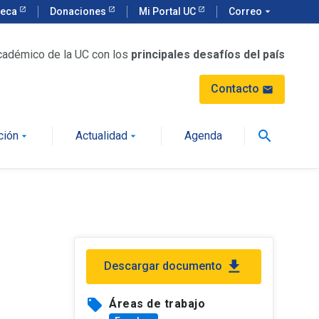
teca
Donaciones
Mi Portal UC
Correo
arrow_drop_down
cadémico de la UC con los
principales desafíos del país
Contacto
mail
search
ción
Actualidad
Agenda
arrow_drop_down
arrow_drop_down
file_download
Descargar documento
local_offer
Áreas de trabajo