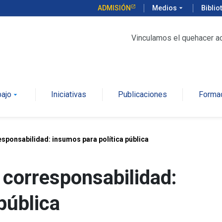
ADMISIÓN
Medios
arrow_drop_down
Biblio
Vinculamos el quehacer a
bajo
Iniciativas
Publicaciones
Forma
arrow_drop_down
esponsabilidad: insumos para política pública
 corresponsabilidad:
pública