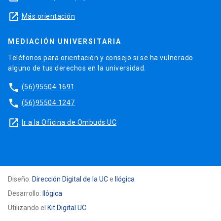
launch
Más orientación
MEDIACIÓN UNIVERSITARIA
Teléfonos para orientación y consejo si se ha vulnerado
alguno de tus derechos en la universidad.
phone
(56)95504 1691
phone
(56)95504 1247
launch
Ir a la Oficina de Ombuds UC
Diseño:
Dirección Digital de la UC
e
Ilógica
Desarrollo:
Ilógica
Utilizando el
Kit Digital UC