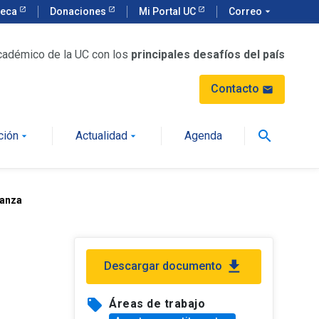
teca
Donaciones
Mi Portal UC
Correo
arrow_drop_down
cadémico de la UC con los
principales desafíos del país
Contacto
mail
search
ción
Actualidad
Agenda
arrow_drop_down
arrow_drop_down
ñanza
file_download
Descargar documento
local_offer
Áreas de trabajo