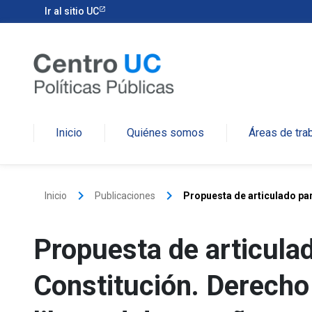
Ir al sitio UC
Inicio
Quiénes somos
Áreas de tra
keyboard_arrow_right
keyboard_arrow_right
Inicio
Publicaciones
Propuesta de articulado par
Propuesta de articula
Constitución. Derecho