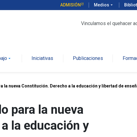
ADMISIÓN
Medios
arrow_drop_down
Biblio
Vinculamos el quehacer a
bajo
Iniciativas
Publicaciones
Forma
arrow_drop_down
a la nueva Constitución. Derecho a la educación y libertad de ense
do para la nueva
 a la educación y