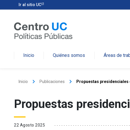
Ir al sitio UC
Inicio
Quiénes somos
Áreas de tra
keyboard_arrow_right
keyboard_arrow_right
Inicio
Publicaciones
Propuestas presidenciales 
Propuestas presidenci
22 Agosto 2025