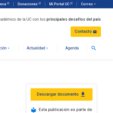
teca
Donaciones
Mi Portal UC
Correo
arrow_drop_down
cadémico de la UC con los
principales desafíos del país
Contacto
mail
search
ción
Actualidad
Agenda
arrow_drop_down
arrow_drop_down
file_download
Descargar documento
local_library
Esta publicación es parte de