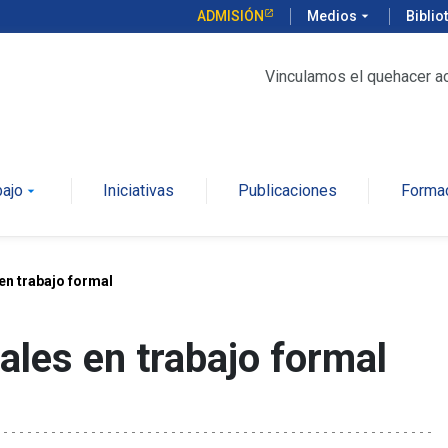
ADMISIÓN
Medios
arrow_drop_down
Biblio
Vinculamos el quehacer a
bajo
Iniciativas
Publicaciones
Forma
arrow_drop_down
en trabajo formal
ales en trabajo formal