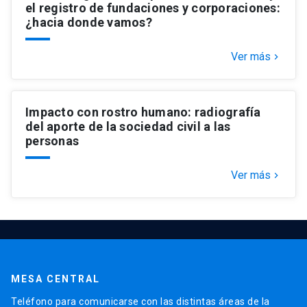
el registro de fundaciones y corporaciones:
¿hacia donde vamos?
Ver más
keyboard_arrow_right
Impacto con rostro humano: radiografía
del aporte de la sociedad civil a las
personas
Ver más
keyboard_arrow_right
MESA CENTRAL
Teléfono para comunicarse con las distintas áreas de la