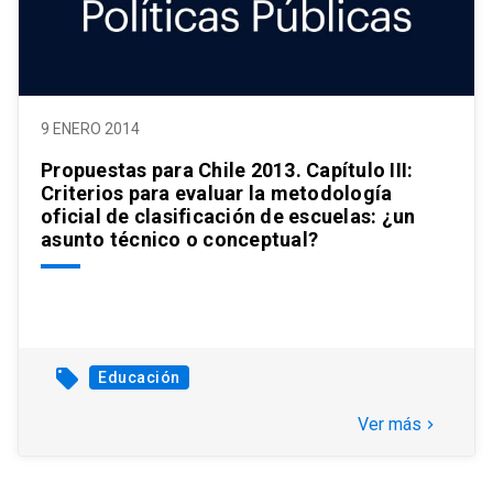
9 ENERO 2014
Propuestas para Chile 2013. Capítulo III:
Criterios para evaluar la metodología
oficial de clasificación de escuelas: ¿un
asunto técnico o conceptual?
local_offer
Educación
Ver más
keyboard_arrow_right