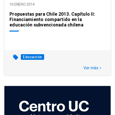
10 ENERO 2014
Propuestas para Chile 2013. Capítulo II:
Financiamiento compartido en la
educación subvencionada chilena
local_offer
Educación
Ver más
keyboard_arrow_right