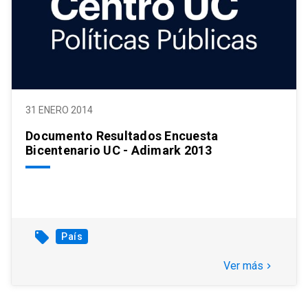
31 ENERO 2014
Documento Resultados Encuesta
Bicentenario UC - Adimark 2013
local_offer
País
Ver más
keyboard_arrow_right