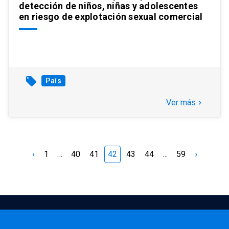
detección de niños, niñas y adolescentes
en riesgo de explotación sexual comercial
local_offer
País
Ver más
keyboard_arrow_right
‹
›
1
…
40
41
42
43
44
…
59