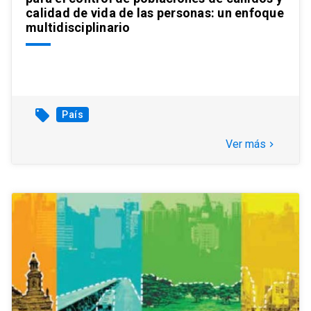
calidad de vida de las personas: un enfoque
multidisciplinario
local_offer
País
Ver más
keyboard_arrow_right