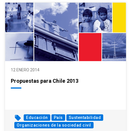
12 ENERO 2014
Propuestas para Chile 2013
local_offer
Educación
País
Sustentabilidad
Organizaciones de la sociedad civil