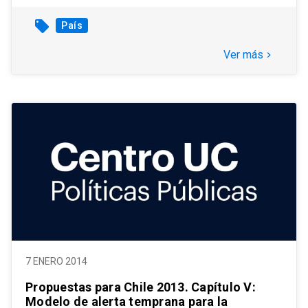
local_offer
País
Ver más
keyboard_arrow_right
7 ENERO 2014
Propuestas para Chile 2013. Capítulo V:
Modelo de alerta temprana para la