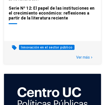
Serie Nº 12: El papel de las instituciones en
el crecimiento económico: reflexiones a
partir de la literatura reciente
local_offer
Innovación en el sector público
Ver más
keyboard_arrow_right