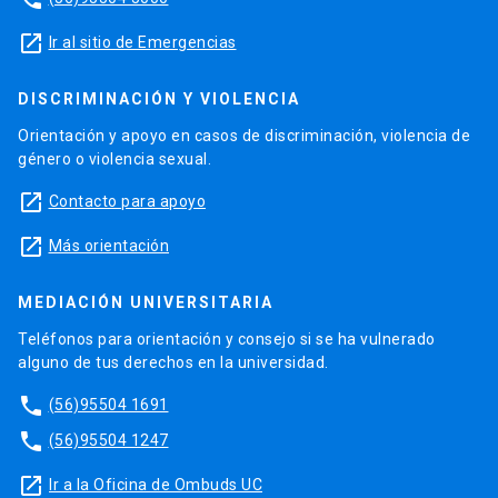
launch
Ir al sitio de Emergencias
DISCRIMINACIÓN Y VIOLENCIA
Orientación y apoyo en casos de discriminación, violencia de
género o violencia sexual.
launch
Contacto para apoyo
launch
Más orientación
MEDIACIÓN UNIVERSITARIA
Teléfonos para orientación y consejo si se ha vulnerado
alguno de tus derechos en la universidad.
phone
(56)95504 1691
phone
(56)95504 1247
launch
Ir a la Oficina de Ombuds UC