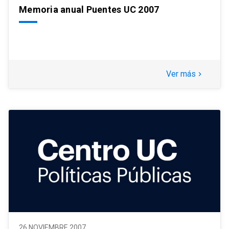
Memoria anual Puentes UC 2007
Ver más
keyboard_arrow_right
26 NOVIEMBRE 2007