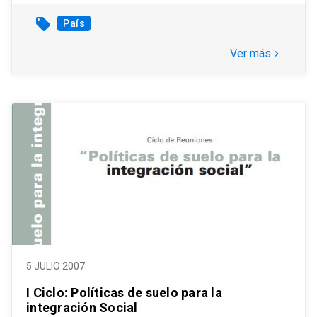
local_offer
País
Ver más
keyboard_arrow_right
5 JULIO 2007
I Ciclo: Políticas de suelo para la
integración Social