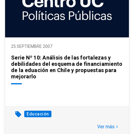
25 SEPTIEMBRE 2007
Serie Nº 10: Análisis de las fortalezas y
debilidades del esquema de financiamiento
de la eduación en Chile y propuestas para
mejorarlo
local_offer
Educación
Ver más
keyboard_arrow_right