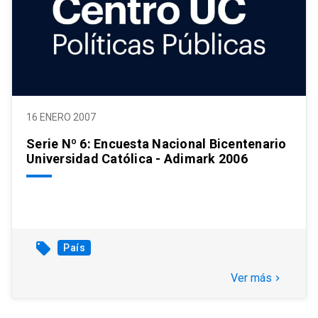
16 ENERO 2007
Serie Nº 6: Encuesta Nacional Bicentenario
Universidad Católica - Adimark 2006
local_offer
País
Ver más
keyboard_arrow_right