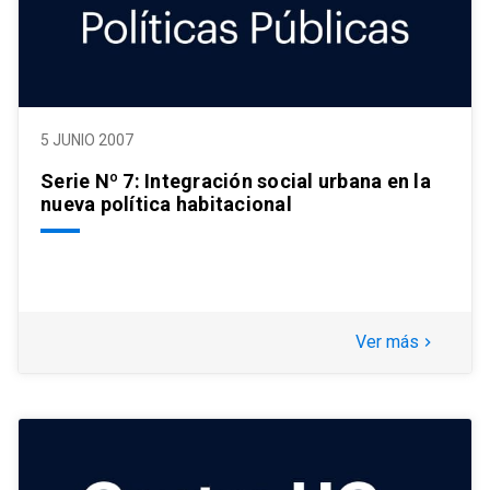
5 JUNIO 2007
Serie Nº 7: Integración social urbana en la
nueva política habitacional
Ver más
keyboard_arrow_right