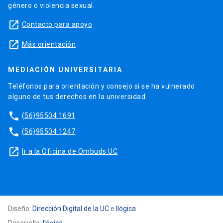
género o violencia sexual.
launch
Contacto para apoyo
launch
Más orientación
MEDIACIÓN UNIVERSITARIA
Teléfonos para orientación y consejo si se ha vulnerado
alguno de tus derechos en la universidad.
phone
(56)95504 1691
phone
(56)95504 1247
launch
Ir a la Oficina de Ombuds UC
Diseño:
Dirección Digital de la UC
e
Ilógica
Desarrollo:
Ilógica