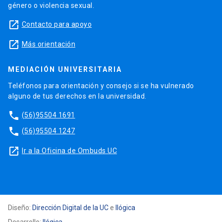
género o violencia sexual.
launch
Contacto para apoyo
launch
Más orientación
MEDIACIÓN UNIVERSITARIA
Teléfonos para orientación y consejo si se ha vulnerado
alguno de tus derechos en la universidad.
phone
(56)95504 1691
phone
(56)95504 1247
launch
Ir a la Oficina de Ombuds UC
Diseño:
Dirección Digital de la UC
e
Ilógica
Desarrollo:
Ilógica