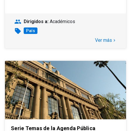
people
Dirigidos a:
Académicos
sell
País
Ver más
keyboard_arrow_right
Serie Temas de la Agenda Pública