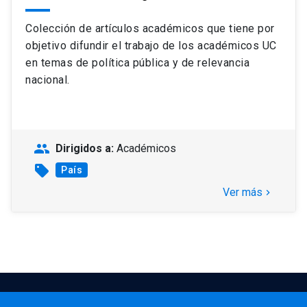
Colección de artículos académicos que tiene por
objetivo difundir el trabajo de los académicos UC
en temas de política pública y de relevancia
nacional.
people
Dirigidos a:
Académicos
sell
País
Ver más
keyboard_arrow_right