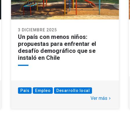
3 DICIEMBRE 2025
Un país con menos niños:
propuestas para enfrentar el
desafío demográfico que se
instaló en Chile
País
Empleo
Desarrollo local
Ver más
keyboard_arrow_right