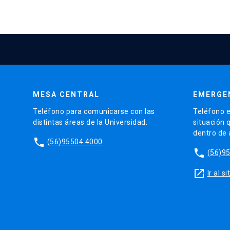
MESA CENTRAL
EMERGE
Teléfono para comunicarse con las
Teléfono e
distintas áreas de la Universidad.
situación 
dentro de
phone
(56)95504 4000
phone
(56)9
launch
Ir al 