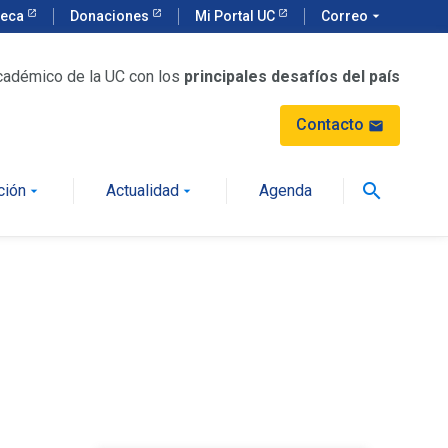
teca
Donaciones
Mi Portal UC
Correo
arrow_drop_down
cadémico de la UC con los
principales desafíos del país
Contacto
mail
search
ción
Actualidad
Agenda
arrow_drop_down
arrow_drop_down