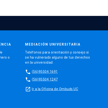
ENCIA
MEDIACIÓN UNIVERSITARIA
de
Teléfonos para orientación y consejo si
énero o
se ha vulnerado alguno de tus derechos
en la universidad.
phone
(56)95504 1691
phone
(56)95504 1247
launch
Ir a la Oficina de Ombuds UC