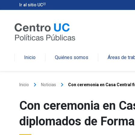
Ir al sitio UC
Inicio
Quiénes somos
Áreas de tra
keyboard_arrow_right
keyboard_arrow_right
Inicio
Noticias
Con ceremonia en Casa Central f
Con ceremonia en Casa
diplomados de Forma