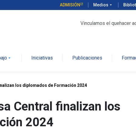
ADMISIÓN
Medios
arrow_drop_down
Biblio
Vinculamos el quehacer a
bajo
Iniciativas
Publicaciones
Forma
arrow_drop_down
inalizan los diplomados de Formación 2024
 Central finalizan los
ción 2024