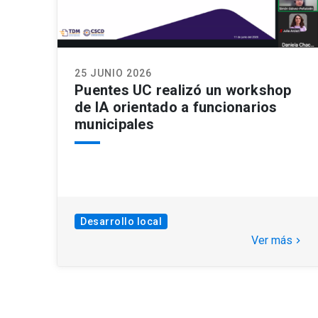
25 JUNIO 2026
Puentes UC realizó un workshop
de IA orientado a funcionarios
municipales
Desarrollo local
Ver más
keyboard_arrow_right