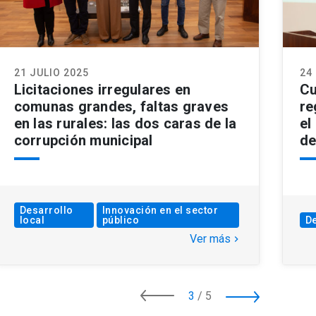
21 JULIO 2025
24
Licitaciones irregulares en
Cu
comunas grandes, faltas graves
re
en las rurales: las dos caras de la
el
corrupción municipal
de
Desarrollo
Innovación en el sector
local
público
De
Ver más
keyboard_arrow_right
3
/
5