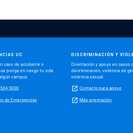
NCIAS UC
DISCRIMINACIÓN Y VIOL
n caso de accidente o
Orientación y apoyo en casos 
que ponga en riesgo tu vida
discriminación, violencia de g
 algún campus.
violencia sexual.
launch
5504 5000
Contacto para apoyo
launch
sitio de Emergencias
Más orientación