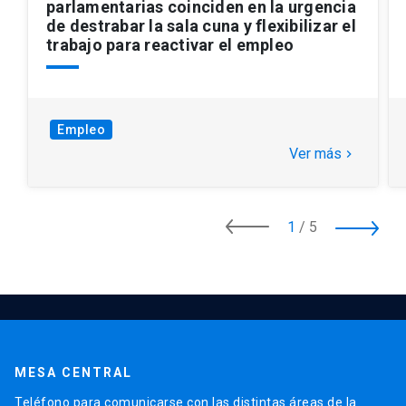
parlamentarias coinciden en la urgencia
de destrabar la sala cuna y flexibilizar el
trabajo para reactivar el empleo
Empleo
Ver más
keyboard_arrow_right
1
/
5
MESA CENTRAL
Teléfono para comunicarse con las distintas áreas de la