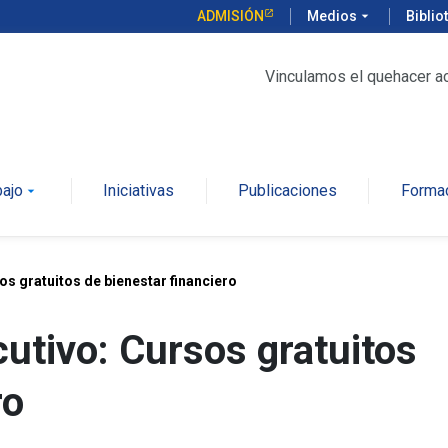
ADMISIÓN
Medios
arrow_drop_down
Biblio
Vinculamos el quehacer a
bajo
Iniciativas
Publicaciones
Forma
arrow_drop_down
os gratuitos de bienestar financiero
utivo: Cursos gratuitos
ro