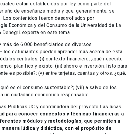
 cuales están establecidos por ley como parte del
mer año de enseñanza media y que, generalmente, se
s. Los contenidos fueron desarrollados por
ogía Económica y del Consumo de la Universidad de La
 Denegri, experta en este tema.
 y más de 6.000 beneficiarios de diversos
e– los estudiantes pueden aprender más acerca de esta
dulos centrales: (i) contexto financiero, ¿qué necesito
o, planifico y existo; (iii) ahorro e inversión: listo para
te es posible?; (v) entre tarjetas, cuentas y otros, ¿qué,
 ¿qué es el consumo sustentable?; (vii) a salvo de los
 en un ciudadano económico responsable.
icas Públicas UC y coordinadora del proyecto Las lucas
ad para conocer conceptos y técnicas financieras a
iferentes módulos y metodologías, que permiten a
 manera lúdica y didáctica, con el propósito de