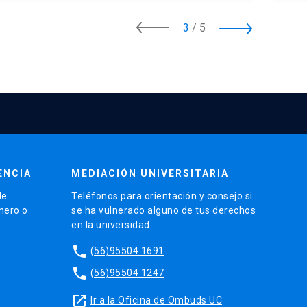
3
/
5
ENCIA
MEDIACIÓN UNIVERSITARIA
de
Teléfonos para orientación y consejo si
énero o
se ha vulnerado alguno de tus derechos
en la universidad.
phone
(56)95504 1691
phone
(56)95504 1247
launch
Ir a la Oficina de Ombuds UC