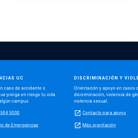
NCIAS UC
DISCRIMINACIÓN Y VIOL
n caso de accidente o
Orientación y apoyo en casos 
que ponga en riesgo tu vida
discriminación, violencia de g
 algún campus.
violencia sexual.
launch
5504 5000
Contacto para apoyo
launch
sitio de Emergencias
Más orientación