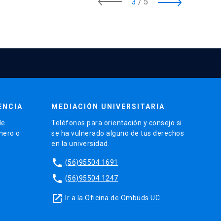
3
/
5
ENCIA
MEDIACIÓN UNIVERSITARIA
de
Teléfonos para orientación y consejo si
énero o
se ha vulnerado alguno de tus derechos
en la universidad.
phone
(56)95504 1691
phone
(56)95504 1247
launch
Ir a la Oficina de Ombuds UC