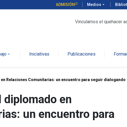
ADMISIÓN
Medios
arrow_drop_down
Biblio
Vinculamos el quehacer a
bajo
Iniciativas
Publicaciones
Forma
arrow_drop_down
en Relaciones Comunitarias: un encuentro para seguir dialogando
l diplomado en
ias: un encuentro para