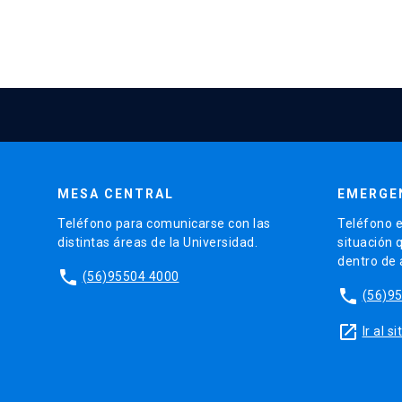
MESA CENTRAL
EMERGE
Teléfono para comunicarse con las
Teléfono e
distintas áreas de la Universidad.
situación 
dentro de
phone
(56)95504 4000
phone
(56)9
launch
Ir al 