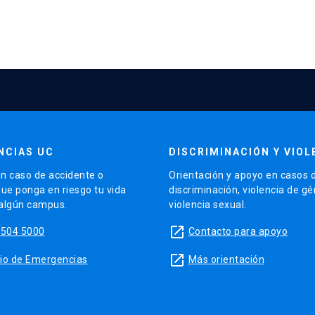
NCIAS UC
DISCRIMINACIÓN Y VIOL
n caso de accidente o
Orientación y apoyo en casos 
que ponga en riesgo tu vida
discriminación, violencia de g
 algún campus.
violencia sexual.
launch
5504 5000
Contacto para apoyo
launch
sitio de Emergencias
Más orientación