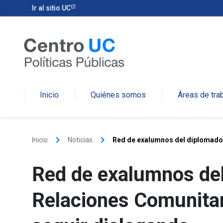
Ir al sitio UC
Inicio
Quiénes somos
Áreas de tra
keyboard_arrow_right
keyboard_arrow_right
Inicio
Noticias
Red de exalumnos del diplomado 
Red de exalumnos de
Relaciones Comunitar