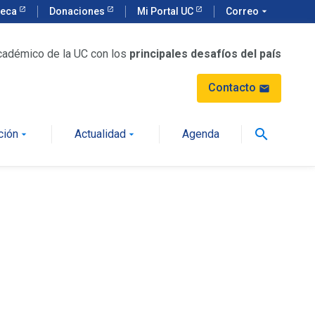
teca
Donaciones
Mi Portal UC
Correo
arrow_drop_down
cadémico de la UC con los
principales desafíos del país
Contacto
mail
search
ción
Actualidad
Agenda
arrow_drop_down
arrow_drop_down