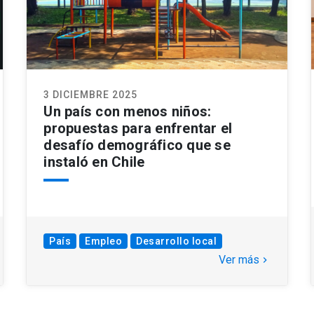
3 DICIEMBRE 2025
Un país con menos niños:
propuestas para enfrentar el
desafío demográfico que se
instaló en Chile
País
Empleo
Desarrollo local
Ver más
keyboard_arrow_right