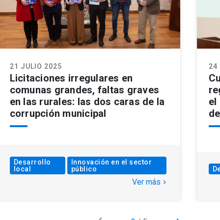
21 JULIO 2025
24
Licitaciones irregulares en
Cu
comunas grandes, faltas graves
re
en las rurales: las dos caras de la
el
corrupción municipal
de
Desarrollo
Innovación en el sector
local
público
De
Ver más
keyboard_arrow_right