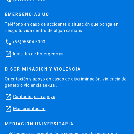
EMERGENCIAS UC
Teléfono en caso de accidente o situación que ponga en
riesgo tu vida dentro de algún campus.
phone
(56)95504 5000
launch
Ir al sitio de Emergencias
DISCRIMINACIÓN Y VIOLENCIA
Orientación y apoyo en casos de discriminación, violencia de
género o violencia sexual.
launch
Contacto para apoyo
launch
Más orientación
MEDIACIÓN UNIVERSITARIA
Teléfonos para orientación y consejo si se ha vulnerado