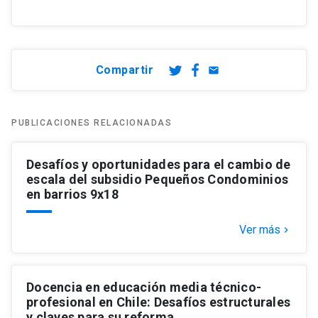
Compartir
email
PUBLICACIONES RELACIONADAS
Desafíos y oportunidades para el cambio de
escala del subsidio Pequeños Condominios
en barrios 9x18
Ver más
keyboard_arrow_right
Docencia en educación media técnico-
profesional en Chile: Desafíos estructurales
y claves para su reforma