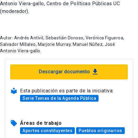
Antonio Viera-gallo, Centro de Políticas Públicas UC
(moderador).
Autor: Andrés Antivil, Sebastián Donoso, Verónica Figueroa,
Salvador Millaleo, Marjorie Murray, Manuel Núñez, José
Antonio Viera-gallo.
file_download
Descargar documento
local_library
Esta publicación es parte de la iniciativa:
Serie Temas de la Agenda Pública
local_offer
Áreas de trabajo
Aportes constituyentes
Pueblos originarios