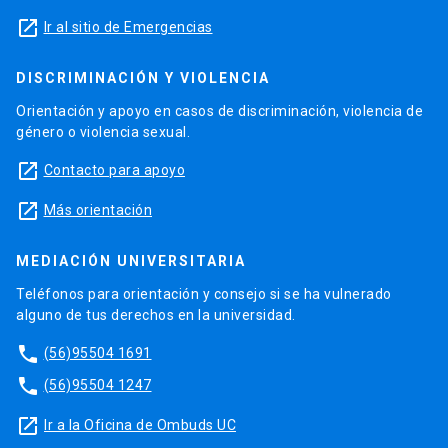
launch
Ir al sitio de Emergencias
DISCRIMINACIÓN Y VIOLENCIA
Orientación y apoyo en casos de discriminación, violencia de
género o violencia sexual.
launch
Contacto para apoyo
launch
Más orientación
MEDIACIÓN UNIVERSITARIA
Teléfonos para orientación y consejo si se ha vulnerado
alguno de tus derechos en la universidad.
phone
(56)95504 1691
phone
(56)95504 1247
launch
Ir a la Oficina de Ombuds UC