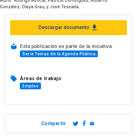
Autor: Rodrigo Azócar, Patricio Domínguez, Roberto
González, Olaya Grau, y José Tessada.
file_download
Descargar documento
local_library
Esta publicación es parte de la iniciativa:
Serie Temas de la Agenda Pública
local_offer
Áreas de trabajo
Empleo
Compartir
email