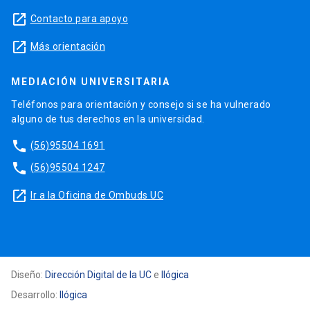
launch
Contacto para apoyo
launch
Más orientación
MEDIACIÓN UNIVERSITARIA
Teléfonos para orientación y consejo si se ha vulnerado
alguno de tus derechos en la universidad.
phone
(56)95504 1691
phone
(56)95504 1247
launch
Ir a la Oficina de Ombuds UC
Diseño:
Dirección Digital de la UC
e
Ilógica
Desarrollo:
Ilógica