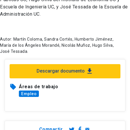
Escuela de Ingeniería UC, y José Tessada de la Escuela de
Administración UC.
Autor: Martín Coloma, Sandra Cortés, Humberto Jiménez,
María de los Ángeles Morandé, Nicolás Muñoz, Hugo Silva,
José Tessada.
file_download
Descargar documento
local_offer
Áreas de trabajo
Empleo
Compartir
email