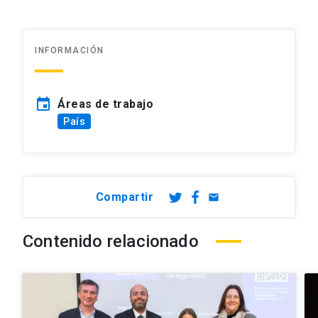
INFORMACIÓN
event
Áreas de trabajo
País
Compartir
email
Contenido relacionado