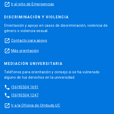
launch
Ir al sitio de Emergencias
DISCRIMINACIÓN Y VIOLENCIA
Orientación y apoyo en casos de discriminación, violencia de
género o violencia sexual.
launch
Contacto para apoyo
launch
Más orientación
MEDIACIÓN UNIVERSITARIA
Teléfonos para orientación y consejo si se ha vulnerado
alguno de tus derechos en la universidad.
phone
(56)95504 1691
phone
(56)95504 1247
launch
Ir a la Oficina de Ombuds UC