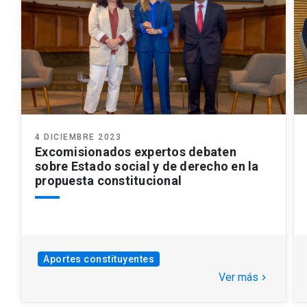
4 DICIEMBRE 2023
Excomisionados expertos debaten
sobre Estado social y de derecho en la
propuesta constitucional
Aportes constituyentes
Ver más
keyboard_arrow_right