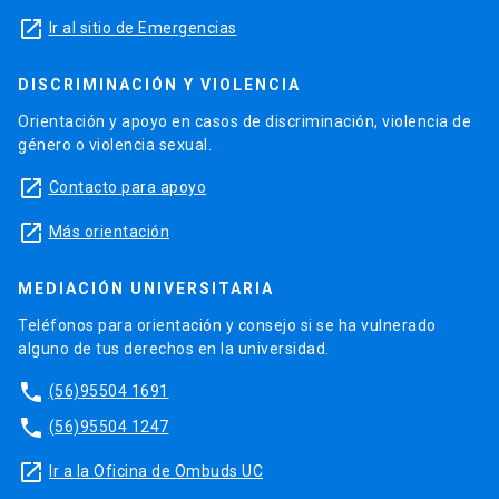
launch
Ir al sitio de Emergencias
DISCRIMINACIÓN Y VIOLENCIA
Orientación y apoyo en casos de discriminación, violencia de
género o violencia sexual.
launch
Contacto para apoyo
launch
Más orientación
MEDIACIÓN UNIVERSITARIA
Teléfonos para orientación y consejo si se ha vulnerado
alguno de tus derechos en la universidad.
phone
(56)95504 1691
phone
(56)95504 1247
launch
Ir a la Oficina de Ombuds UC