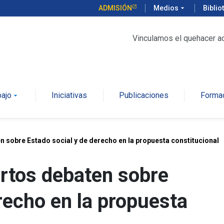
ADMISIÓN
Medios
arrow_drop_down
Biblio
Vinculamos el quehacer a
bajo
Iniciativas
Publicaciones
Forma
arrow_drop_down
 sobre Estado social y de derecho en la propuesta constitucional
rtos debaten sobre
recho en la propuesta