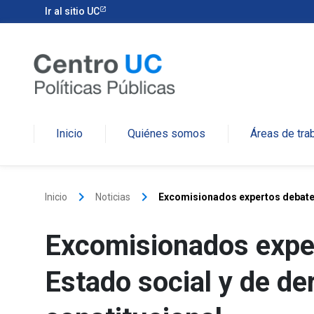
Ir al sitio UC
Inicio
Quiénes somos
Áreas de tra
keyboard_arrow_right
keyboard_arrow_right
Inicio
Noticias
Excomisionados expertos debaten
Excomisionados expe
Estado social y de de