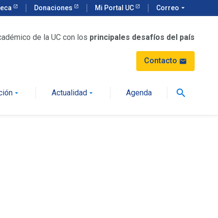
teca
Donaciones
Mi Portal UC
Correo
arrow_drop_down
cadémico de la UC con los
principales desafíos del país
Contacto
mail
search
ción
Actualidad
Agenda
arrow_drop_down
arrow_drop_down