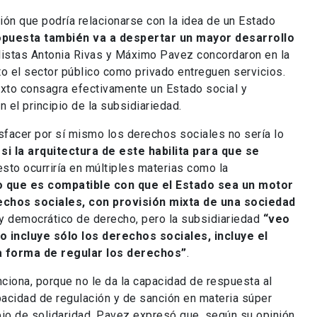
ión que podría relacionarse con la idea de un Estado
opuesta también va a despertar un mayor desarrollo
listas Antonia Rivas y Máximo Pavez concordaron en la
to el sector público como privado entreguen servicios.
exto consagra efectivamente un Estado social y
 el principio de la subsidiariedad.
sfacer por sí mismo los derechos sociales no sería lo
i la arquitectura de este habilita para que se
esto ocurriría en múltiples materias como la
 que es compatible con que el Estado sea un motor
echos sociales, con provisión mixta de una sociedad
l y democrático de derecho, pero la subsidiariedad
“veo
o incluye sólo los derechos sociales, incluye el
la forma de regular los derechos”
.
ciona, porque no le da la capacidad de respuesta al
apacidad de regulación y de sanción en materia súper
ipio de solidaridad. Pavez expresó que, según su opinión,