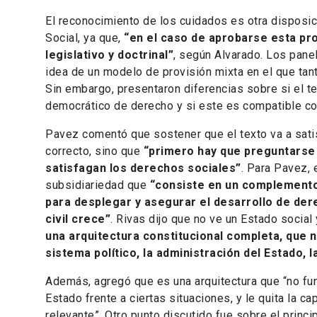
El reconocimiento de los cuidados es otra disposic
Social, ya que,
“en el caso de aprobarse esta pr
legislativo y doctrinal”
, según Alvarado. Los pane
idea de un modelo de provisión mixta en el que tan
Sin embargo, presentaron diferencias sobre si el t
democrático de derecho y si este es compatible con
Pavez comentó que sostener que el texto va a sati
correcto, sino que
“primero hay que preguntarse s
satisfagan los derechos sociales”
. Para Pavez, 
subsidiariedad que
“consiste en un complemento
para desplegar y asegurar el desarrollo de der
civil crece”
. Rivas dijo que no ve un Estado socia
una arquitectura constitucional completa, que n
sistema político, la administración del Estado, 
Además, agregó que es una arquitectura que “no fun
Estado frente a ciertas situaciones, y le quita la c
relevante”. Otro punto discutido fue sobre el princ