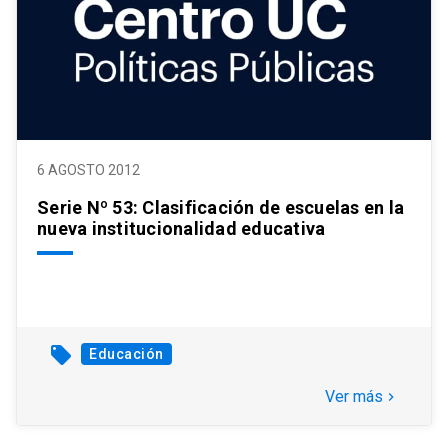
6 AGOSTO 2012
Serie Nº 53: Clasificación de escuelas en la
nueva institucionalidad educativa
local_offer
Educación
Ver más
keyboard_arrow_right