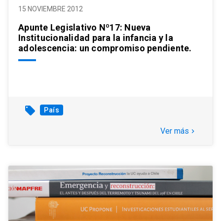
15 NOVIEMBRE 2012
Apunte Legislativo Nº17: Nueva
Institucionalidad para la infancia y la
adolescencia: un compromiso pendiente.
local_offer
País
Ver más
keyboard_arrow_right