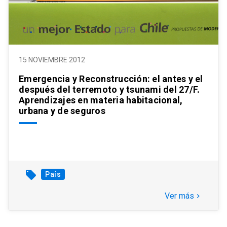
15 NOVIEMBRE 2012
Emergencia y Reconstrucción: el antes y el
después del terremoto y tsunami del 27/F.
Aprendizajes en materia habitacional,
urbana y de seguros
local_offer
País
Ver más
keyboard_arrow_right