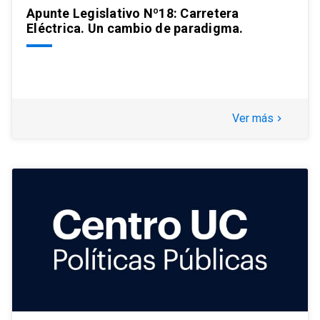
Apunte Legislativo Nº18: Carretera
Eléctrica. Un cambio de paradigma.
Ver más
keyboard_arrow_right