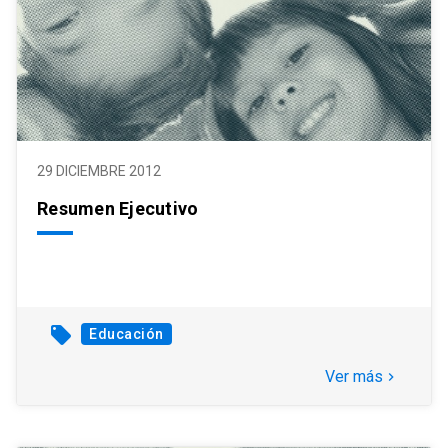
29 DICIEMBRE 2012
Resumen Ejecutivo
local_offer
Educación
Ver más
keyboard_arrow_right