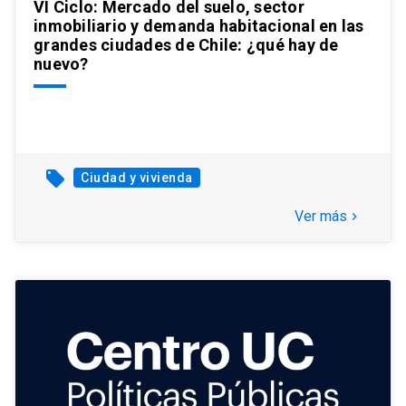
VI Ciclo: Mercado del suelo, sector
inmobiliario y demanda habitacional en las
grandes ciudades de Chile: ¿qué hay de
nuevo?
local_offer
Ciudad y vivienda
Ver más
keyboard_arrow_right