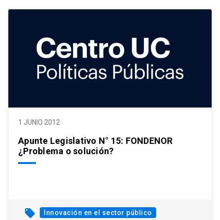
1 JUNIO 2012
Apunte Legislativo N° 15: FONDENOR
¿Problema o solución?
local_offer
Innovación en el sector público