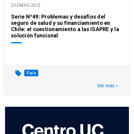
23 ENERO 2012
Serie Nº49: Problemas y desafíos del
seguro de salud y su financiamiento en
Chile: el cuestionamiento a las ISAPRE y la
solución funcional
local_offer
País
Ver más
keyboard_arrow_right