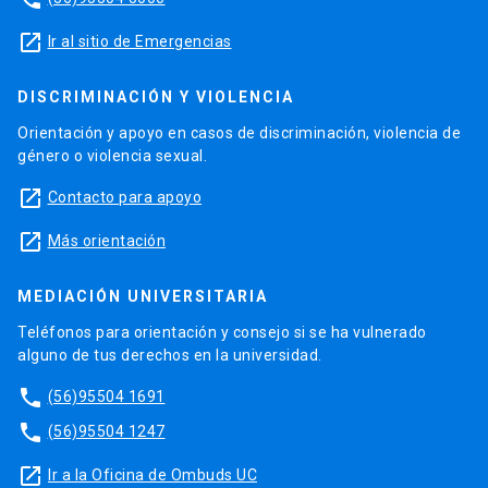
launch
Ir al sitio de Emergencias
DISCRIMINACIÓN Y VIOLENCIA
Orientación y apoyo en casos de discriminación, violencia de
género o violencia sexual.
launch
Contacto para apoyo
launch
Más orientación
MEDIACIÓN UNIVERSITARIA
Teléfonos para orientación y consejo si se ha vulnerado
alguno de tus derechos en la universidad.
phone
(56)95504 1691
phone
(56)95504 1247
launch
Ir a la Oficina de Ombuds UC