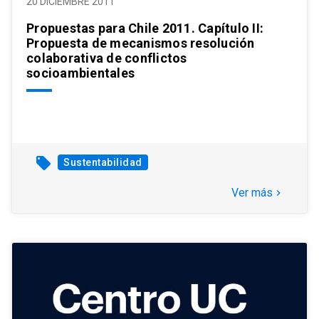
20 DICIEMBRE 2011
Propuestas para Chile 2011. Capítulo II:
Propuesta de mecanismos resolución
colaborativa de conflictos
socioambientales
local_offer
Sustentabilidad
Ver más
keyboard_arrow_right