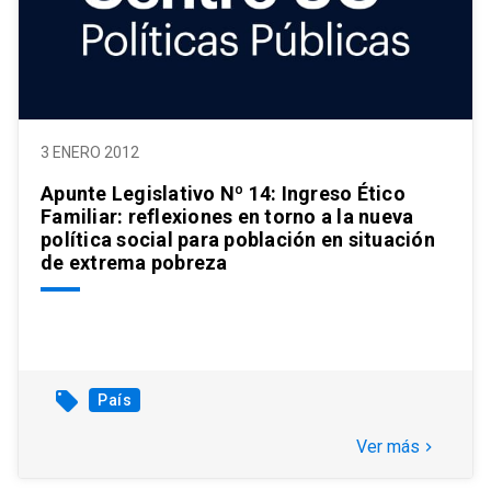
3 ENERO 2012
Apunte Legislativo Nº 14: Ingreso Ético
Familiar: reflexiones en torno a la nueva
política social para población en situación
de extrema pobreza
local_offer
País
Ver más
keyboard_arrow_right