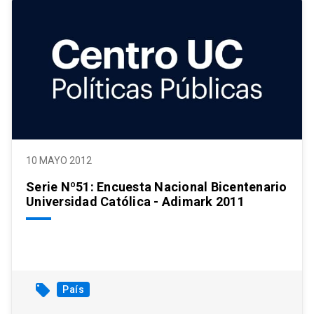
10 MAYO 2012
Serie Nº51: Encuesta Nacional Bicentenario
Universidad Católica - Adimark 2011
local_offer
País