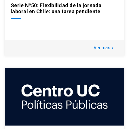
Serie Nº50: Flexibilidad de la jornada
laboral en Chile: una tarea pendiente
Ver más
keyboard_arrow_right