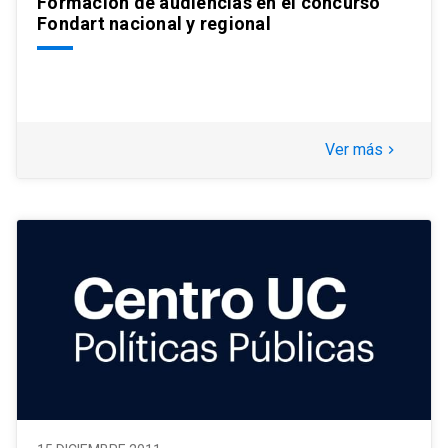
Formación de audiencias en el concurso
Fondart nacional y regional
Ver más
keyboard_arrow_right