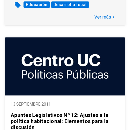
local_offer
Educación
Desarrollo local
Ver más
keyboard_arrow_right
13 SEPTIEMBRE 2011
Apuntes Legislativos Nº 12: Ajustes a la
política habitacional: Elementos para la
discusión