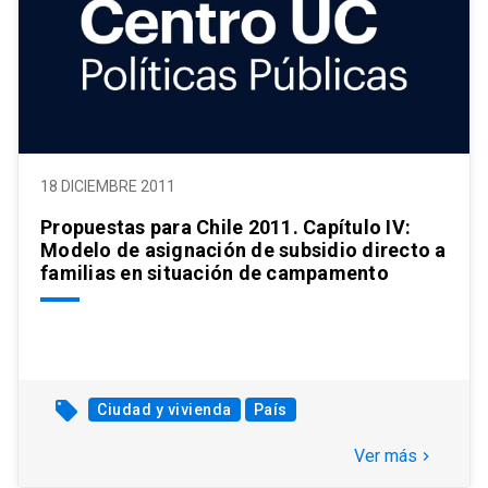
18 DICIEMBRE 2011
Propuestas para Chile 2011. Capítulo IV:
Modelo de asignación de subsidio directo a
familias en situación de campamento
local_offer
Ciudad y vivienda
País
Ver más
keyboard_arrow_right