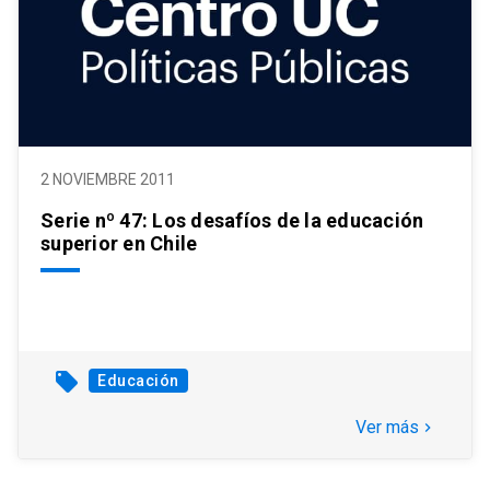
2 NOVIEMBRE 2011
Serie nº 47: Los desafíos de la educación
superior en Chile
local_offer
Educación
Ver más
keyboard_arrow_right