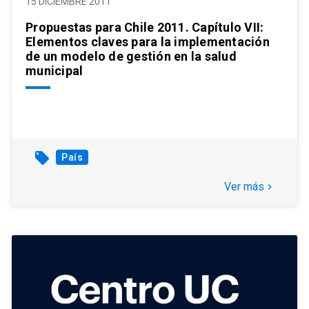
15 DICIEMBRE 2011
Propuestas para Chile 2011. Capítulo VII:
Elementos claves para la implementación
de un modelo de gestión en la salud
municipal
local_offer
País
Ver más
keyboard_arrow_right