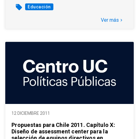
local_offer
Educación
Ver más
keyboard_arrow_right
12 DICIEMBRE 2011
Propuestas para Chile 2011. Capítulo X:
Diseño de assessment center para la
selección de equipos directivos en