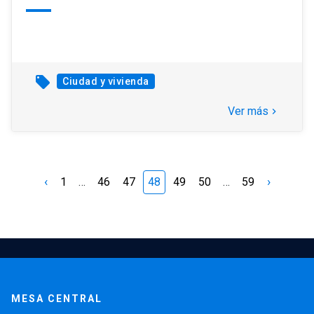
local_offer
Ciudad y vivienda
Ver más
keyboard_arrow_right
‹
›
1
…
46
47
48
49
50
…
59
MESA CENTRAL