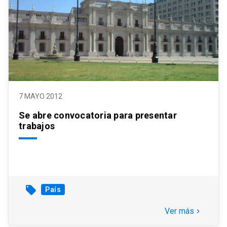
7 MAYO 2012
Se abre convocatoria para presentar
trabajos
local_offer
País
Ver más
keyboard_arrow_right