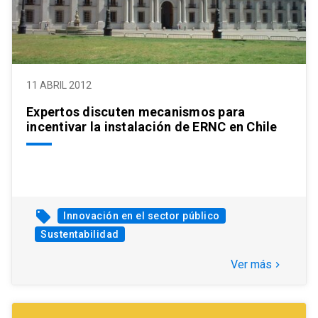
11 ABRIL 2012
Expertos discuten mecanismos para
incentivar la instalación de ERNC en Chile
local_offer
Innovación en el sector público
Sustentabilidad
Ver más
keyboard_arrow_right