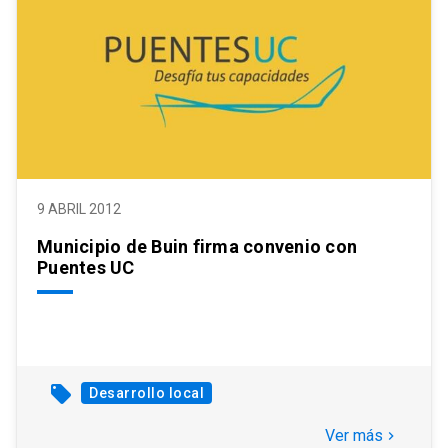
9 ABRIL 2012
Municipio de Buin firma convenio con
Puentes UC
local_offer
Desarrollo local
Ver más
keyboard_arrow_right