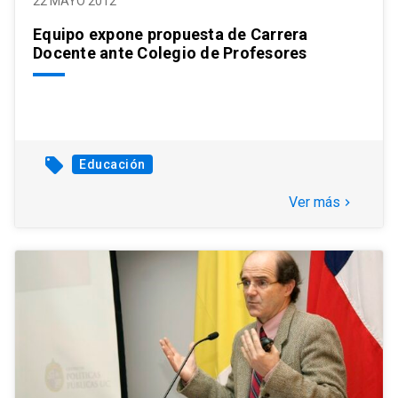
22 MAYO 2012
Equipo expone propuesta de Carrera
Docente ante Colegio de Profesores
local_offer
Educación
Ver más
keyboard_arrow_right