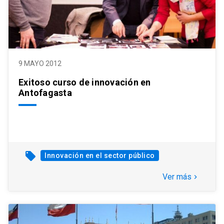
9 MAYO 2012
Exitoso curso de innovación en
Antofagasta
local_offer
Innovación en el sector público
Ver más
keyboard_arrow_right