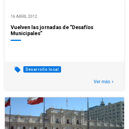
16 ABRIL 2012
Vuelven las jornadas de “Desafíos
Municipales”
local_offer
Desarrollo local
Ver más
keyboard_arrow_right