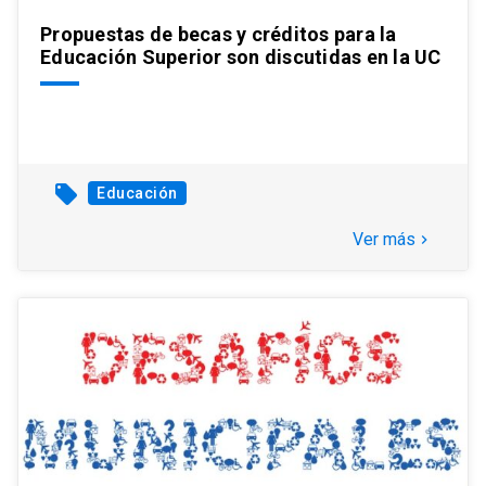
Propuestas de becas y créditos para la
Educación Superior son discutidas en la UC
local_offer
Educación
Ver más
keyboard_arrow_right