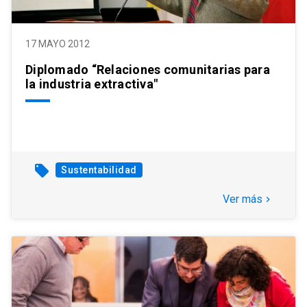
17 MAYO 2012
Diplomado “Relaciones comunitarias para
la industria extractiva"
local_offer
Sustentabilidad
Ver más
keyboard_arrow_right