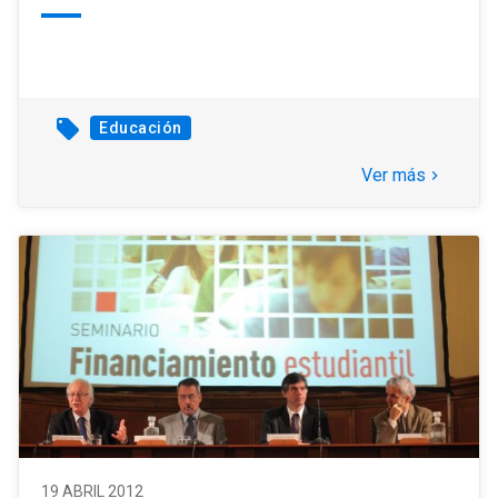
local_offer
Educación
Ver más
keyboard_arrow_right
19 ABRIL 2012