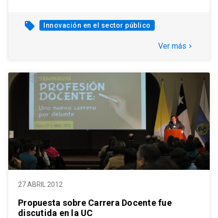
local_offer
Innovación en el sector público
Ver más
keyboard_arrow_right
27 ABRIL 2012
Propuesta sobre Carrera Docente fue
discutida en la UC